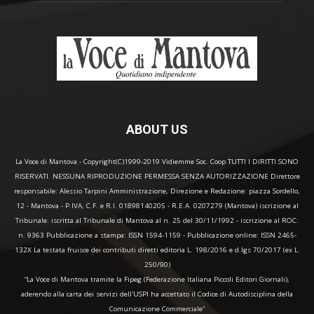
ABOUT US
La Voce di Mantova - Copyright(C)1999-2019 Vidiemme Soc. Coop TUTTI I DIRITTI SONO
RISERVATI. NESSUNA RIPRODUZIONE PERMESSA SENZA AUTORIZZAZIONE Direttore
responsabile: Alessio Tarpini Amministrazione, Direzione e Redazione: piazza Sordello,
12 - Mantova - P.IVA, C.F. e R.I. 01898140205 - R.E.A. 0207279 (Mantova) iscrizione al
Tribunale: iscritta al Tribunale di Mantova al n. 25 del 30/11/1992 - iscrizione al ROC:
n. 9363 Pubblicazione a stampa: ISSN 1594-1159 - Pubblicazione online: ISSN 2465-
132X La testata fruisce dei contributi diretti editoria L. 198/2016 e d.lgs 70/2017 (ex L.
250/90)
“La Voce di Mantova tramite la Fipeg (Federazione Italiana Piccoli Editori Giornali),
aderendo alla carta dei servizi dell'USPI ha accettato il Codice di Autodisciplina della
Comunicazione Commerciale"