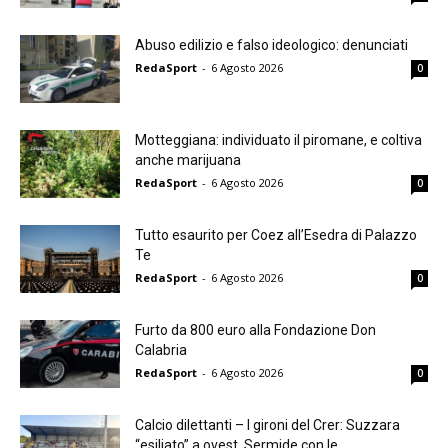
Abuso edilizio e falso ideologico: denunciati
RedaSport
-
6 Agosto 2026
0
Motteggiana: individuato il piromane, e coltiva
anche marijuana
RedaSport
-
6 Agosto 2026
0
Tutto esaurito per Coez all’Esedra di Palazzo
Te
RedaSport
-
6 Agosto 2026
0
Furto da 800 euro alla Fondazione Don
Calabria
RedaSport
-
6 Agosto 2026
0
Calcio dilettanti – I gironi del Crer: Suzzara
“esiliato” a ovest, Sermide con le...