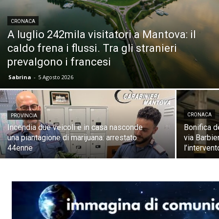
CRONACA
A luglio 242mila visitatori a Mantova: il
caldo frena i flussi. Tra gli stranieri
prevalgono i francesi
Sabrina
-
5 Agosto 2026
CRONACA
PROVINCIA
Incendia due veicoli e in casa nasconde
Bonifica de
una piantagione di marijuana: arrestato
via Barbie
44enne
l’interven