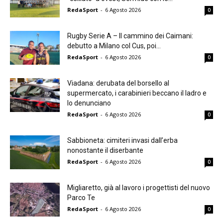
RedaSport
-
6 Agosto 2026
0
Rugby Serie A – Il cammino dei Caimani:
debutto a Milano col Cus, poi...
RedaSport
-
6 Agosto 2026
0
Viadana: derubata del borsello al
supermercato, i carabinieri beccano il ladro e
lo denunciano
RedaSport
-
6 Agosto 2026
0
Sabbioneta: cimiteri invasi dall’erba
nonostante il diserbante
RedaSport
-
6 Agosto 2026
0
Migliaretto, già al lavoro i progettisti del nuovo
Parco Te
RedaSport
-
6 Agosto 2026
0