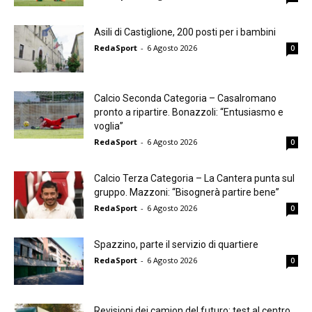
Asili di Castiglione, 200 posti per i bambini
RedaSport
-
6 Agosto 2026
0
Calcio Seconda Categoria – Casalromano
pronto a ripartire. Bonazzoli: “Entusiasmo e
voglia”
RedaSport
-
6 Agosto 2026
0
Calcio Terza Categoria – La Cantera punta sul
gruppo. Mazzoni: “Bisognerà partire bene”
RedaSport
-
6 Agosto 2026
0
Spazzino, parte il servizio di quartiere
RedaSport
-
6 Agosto 2026
0
Revisioni dei camion del futuro: test al centro