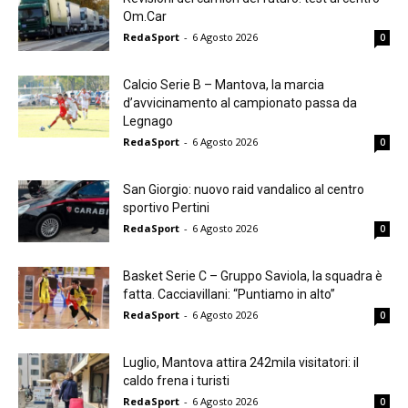
Om.Car
RedaSport
-
6 Agosto 2026
0
Calcio Serie B – Mantova, la marcia
d’avvicinamento al campionato passa da
Legnago
RedaSport
-
6 Agosto 2026
0
San Giorgio: nuovo raid vandalico al centro
sportivo Pertini
RedaSport
-
6 Agosto 2026
0
Basket Serie C – Gruppo Saviola, la squadra è
fatta. Cacciavillani: “Puntiamo in alto”
RedaSport
-
6 Agosto 2026
0
Luglio, Mantova attira 242mila visitatori: il
caldo frena i turisti
RedaSport
-
6 Agosto 2026
0