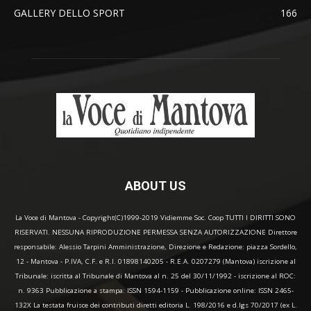
GALLERY DELLO SPORT
166
ABOUT US
La Voce di Mantova - Copyright(C)1999-2019 Vidiemme Soc. Coop TUTTI I DIRITTI SONO
RISERVATI. NESSUNA RIPRODUZIONE PERMESSA SENZA AUTORIZZAZIONE Direttore
responsabile: Alessio Tarpini Amministrazione, Direzione e Redazione: piazza Sordello,
12 - Mantova - P.IVA, C.F. e R.I. 01898140205 - R.E.A. 0207279 (Mantova) iscrizione al
Tribunale: iscritta al Tribunale di Mantova al n. 25 del 30/11/1992 - iscrizione al ROC:
n. 9363 Pubblicazione a stampa: ISSN 1594-1159 - Pubblicazione online: ISSN 2465-
132X La testata fruisce dei contributi diretti editoria L. 198/2016 e d.lgs 70/2017 (ex L.