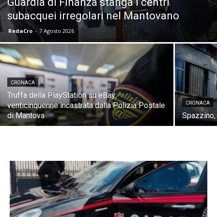
Guardia di Finanza stanga i centri
subacquei irregolari nel Mantovano
RedaCro
-
7 Agosto 2026
CRONACA
Truffa della PlayStation su eBay:
CRONACA
venticinquenne incastrata dalla Polizia Postale
di Mantova
Spazzino, 