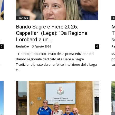
Cronaca
C
Bando Sagre e Fiere 2026.
M
Cappellari (Lega): “Da Regione
T
.
Lombardia un...
s
RedaCro
-
3 Agosto 2026
R
0
0
"È stato pubblicato l'esito della prima edizione del
MA
Bando regionale dedicato alle Fiere e Sagre
pr
e
Tradizionali, nato da una felice intuizione della Lega
cu
e...