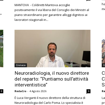
ha
MANTOVA - Coldiretti Mantova accoglie
me
positivamente il via libera del Consiglio dei Ministri al
2°
piano straordinario per garantire alloggi dignitosi ai
lavoratori stagionali in...
Cronaca
C
Neuroradiologia, il nuovo direttore
C
del reparto: “Puntiamo sull’attività
C
interventistica”
S
RedaCro
-
4 Agosto 2026
R
0
0
È Luca Verganti il nuovo direttore della struttura di
La
Neuroradiologia del Carlo Poma. Lo specialista è
pr