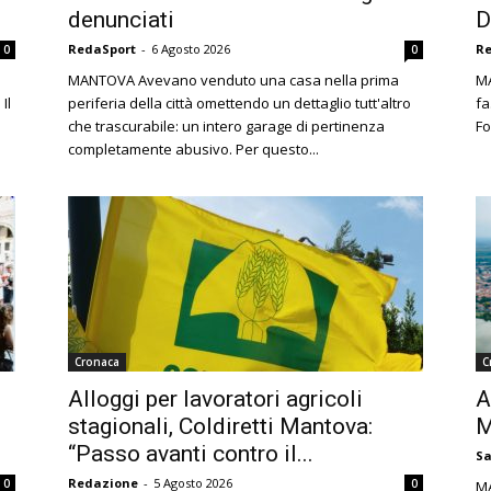
denunciati
D
RedaSport
-
6 Agosto 2026
Re
0
0
MANTOVA Avevano venduto una casa nella prima
MA
Il
periferia della città omettendo un dettaglio tutt'altro
fa
che trascurabile: un intero garage di pertinenza
Fo
completamente abusivo. Per questo...
Cronaca
C
Alloggi per lavoratori agricoli
A
stagionali, Coldiretti Mantova:
M
“Passo avanti contro il...
Sa
Redazione
-
5 Agosto 2026
0
0
MA