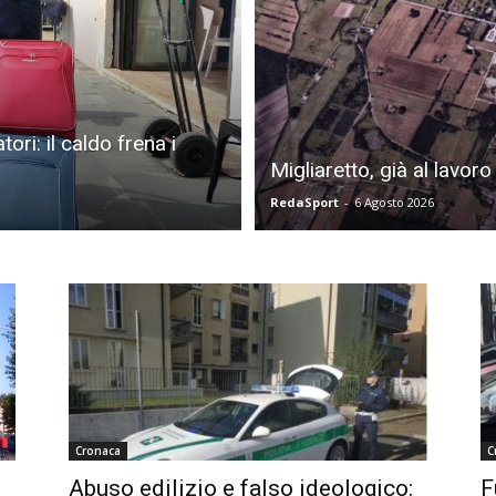
Di
ori: il caldo frena i
Migliaretto, già al lavor
Mantova
RedaSport
-
6 Agosto 2026
Cronaca
C
Abuso edilizio e falso ideologico:
F