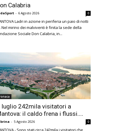
on Calabria
daSport
-
6 Agosto 2026
0
NTOVA Ladri in azione in periferia un paio di notti
. Nel mirino dei malviventi è finita la sede della
ndazione Sociale Don Calabria, in...
ronaca
 luglio 242mila visitatori a
antova: il caldo frena i flussi....
brina
-
5 Agosto 2026
0
NTOVA - Sono stati circa 242mila i visitatori che