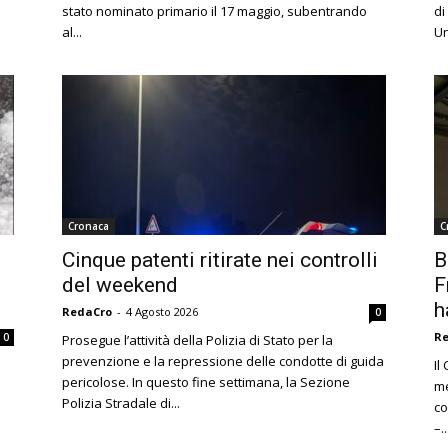
stato nominato primario il 17 maggio, subentrando
di
al...
Un
Cronaca
C
Cinque patenti ritirate nei controlli
B
del weekend
F
h
RedaCro
-
4 Agosto 2026
0
R
0
Prosegue l’attività della Polizia di Stato per la
prevenzione e la repressione delle condotte di guida
Il
pericolose. In questo fine settimana, la Sezione
me
Polizia Stradale di...
co
–..