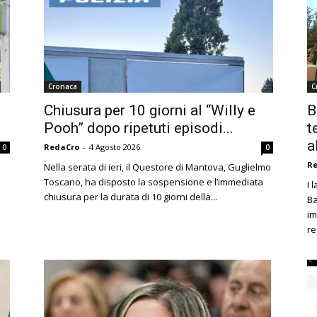
Cronaca
C
Chiusura per 10 giorni al “Willy e
B
Pooh” dopo ripetuti episodi...
t
a
RedaCro
-
4 Agosto 2026
0
0
R
Nella serata di ieri, il Questore di Mantova, Guglielmo
Toscano, ha disposto la sospensione e l’immediata
I 
chiusura per la durata di 10 giorni della...
Ba
im
re