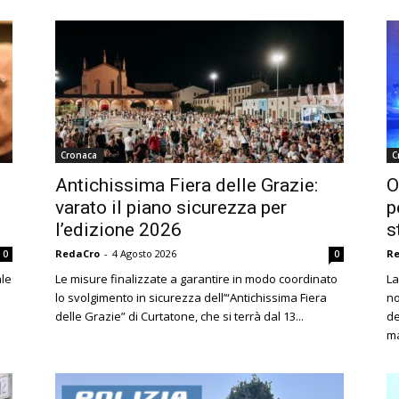
Cronaca
C
Antichissima Fiera delle Grazie:
O
varato il piano sicurezza per
p
l’edizione 2026
s
RedaCro
-
4 Agosto 2026
R
0
0
ale
Le misure finalizzate a garantire in modo coordinato
La
lo svolgimento in sicurezza dell’“Antichissima Fiera
no
delle Grazie” di Curtatone, che si terrà dal 13...
de
ma