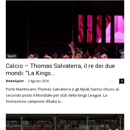
Sport
Calcio – Thomas Salvaterra, il re dei due
mondi: “La Kings...
RedaSport
-
3 Agosto 2026
0
Porto Mantovano Thomas Salvaterra e gli Alpak hanno chiuso al
secondo posto il Mondiale per club della Kings League. La
formazione campione d’Italia si...