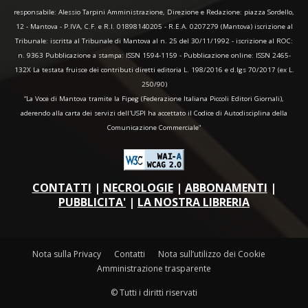
responsabile: Alessio Tarpini Amministrazione, Direzione e Redazione: piazza Sordello,
12 - Mantova - P.IVA, C.F. e R.I. 01898140205 - R.E.A. 0207279 (Mantova) iscrizione al
Tribunale: iscritta al Tribunale di Mantova al n. 25 del 30/11/1992 - iscrizione al ROC:
n. 9363 Pubblicazione a stampa: ISSN 1594-1159 - Pubblicazione online: ISSN 2465-
132X La testata fruisce dei contributi diretti editoria L. 198/2016 e d.lgs 70/2017 (ex L.
250/90)
“La Voce di Mantova tramite la Fipeg (Federazione Italiana Piccoli Editori Giornali),
aderendo alla carta dei servizi dell'USPI ha accettato il Codice di Autodisciplina della
Comunicazione Commerciale"
CONTATTI
|
NECROLOGIE
|
ABBONAMENTI
|
PUBBLICITA'
|
LA NOSTRA LIBRERIA
Nota sulla Privacy
Contatti
Nota sull’utilizzo dei Cookie
Amministrazione trasparente
© Tutti i diritti riservati