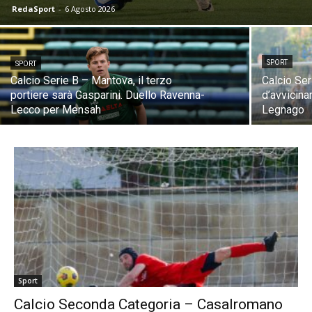
RedaSport
-
6 Agosto 2026
SPORT
SPORT
Calcio Serie B – Mantova, il terzo
Calcio Ser
portiere sarà Gasparini. Duello Ravenna-
d’avvicin
Lecco per Mensah
Legnago
Sport
Calcio Seconda Categoria – Casalromano