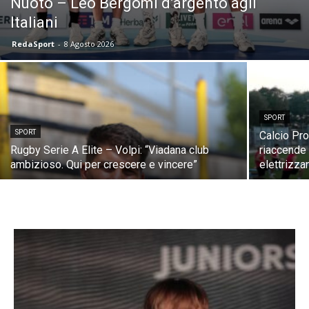
Nuoto – Leo Bergomi d’argento agli
Italiani
RedaSport
-
8 Agosto 2026
SPORT
SPORT
Calcio Pr
Rugby Serie A Elite – Volpi: “Viadana club
riaccende 
ambizioso. Qui per crescere e vincere”
elettrizza