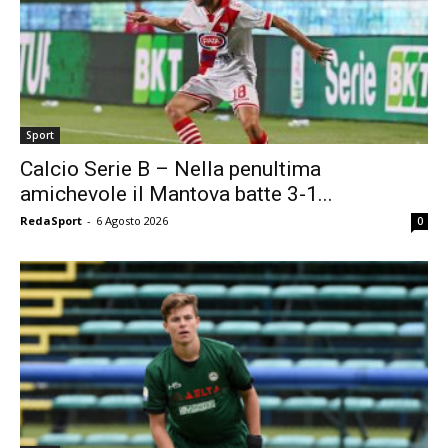
Sport
Calcio Serie B – Nella penultima
amichevole il Mantova batte 3-1...
RedaSport
-
6 Agosto 2026
0