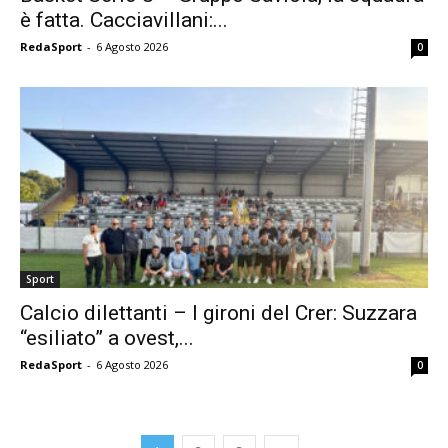
è fatta. Cacciavillani:...
RedaSport
-
6 Agosto 2026
0
Sport
Calcio dilettanti – I gironi del Crer: Suzzara
“esiliato” a ovest,...
RedaSport
-
6 Agosto 2026
0