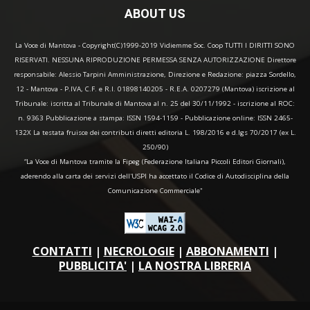
ABOUT US
La Voce di Mantova - Copyright(C)1999-2019 Vidiemme Soc. Coop TUTTI I DIRITTI SONO
RISERVATI. NESSUNA RIPRODUZIONE PERMESSA SENZA AUTORIZZAZIONE Direttore
responsabile: Alessio Tarpini Amministrazione, Direzione e Redazione: piazza Sordello,
12 - Mantova - P.IVA, C.F. e R.I. 01898140205 - R.E.A. 0207279 (Mantova) iscrizione al
Tribunale: iscritta al Tribunale di Mantova al n. 25 del 30/11/1992 - iscrizione al ROC:
n. 9363 Pubblicazione a stampa: ISSN 1594-1159 - Pubblicazione online: ISSN 2465-
132X La testata fruisce dei contributi diretti editoria L. 198/2016 e d.lgs 70/2017 (ex L.
250/90)
“La Voce di Mantova tramite la Fipeg (Federazione Italiana Piccoli Editori Giornali),
aderendo alla carta dei servizi dell'USPI ha accettato il Codice di Autodisciplina della
Comunicazione Commerciale"
CONTATTI
|
NECROLOGIE
|
ABBONAMENTI
|
PUBBLICITA'
|
LA NOSTRA LIBRERIA