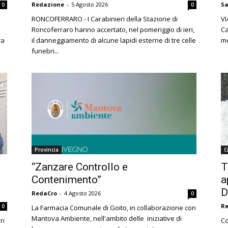
Redazione
-
5 Agosto 2026
Sa
0
0
RONCOFERRARO - I Carabinieri della Stazione di
VI
Roncoferraro hanno accertato, nel pomeriggio di ieri,
Ca
ra
il danneggiamento di alcune lapidi esterne di tre celle
me
funebri...
Provincia
C
“Zanzare Controllo e
T
Contenimento”
a
D
RedaCro
-
4 Agosto 2026
0
R
0
La Farmacia Comunale di Goito, in collaborazione con
Mantova Ambiente, nell'ambito delle iniziative di
ri
Co