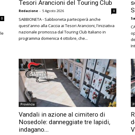
Tesori Arancioni del Touring Club
s
S
Redazione
-
5 Agosto 2026
0
Sa
0
SABBIONETA - Sabbioneta parteciperà anche
quest'anno alla Caccia ai Tesori Arancioni, l'iniziativa
CA
nazionale promossa dal Touring Club Italiano in
le
op
programma domenica 4 ottobre, che...
de
In
Provincia
P
Vandali in azione al cimitero di
R
Nosedole: danneggiate tre lapidi,
d
indagano...
V