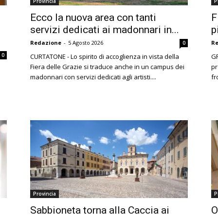
Provincia
P
Ecco la nuova area con tanti
F
servizi dedicati ai madonnari in...
p
Redazione
-
5 Agosto 2026
R
0
0
CURTATONE - Lo spirito di accoglienza in vista della
GR
Fiera delle Grazie si traduce anche in un campus dei
pr
madonnari con servizi dedicati agli artisti....
fr
Provincia
P
Sabbioneta torna alla Caccia ai
O