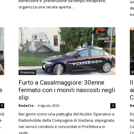
benessere e prevenzione da tempo intraprese,
in
organizza una serata aperta...
de
ev
Provincia
P
Furto a Casalmaggiore: 30enne
I
e
fermato con i monili nascosti negli
a
slip
C
RedaCro
-
4 Agosto 2026
R
0
0
età
Nei giorni scorsi una pattuglia del Nucleo Operativo e
Do
a
Radiomobile della Compagnia di Viadana, impegnata
Ni
..
nei servizi condivisi e concordati in Prefettura in
Ca
sede...
Co