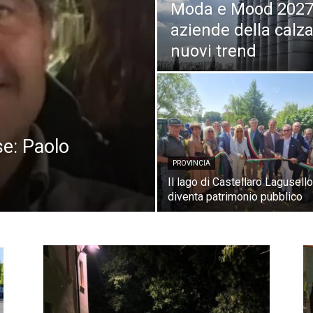
Moda e Mood 2027 
Di
aziende della calz
nuovi trend
Mantova
se: Paolo
PROVINCIA
Il lago di Castellaro Lagusello
diventa patrimonio pubblico