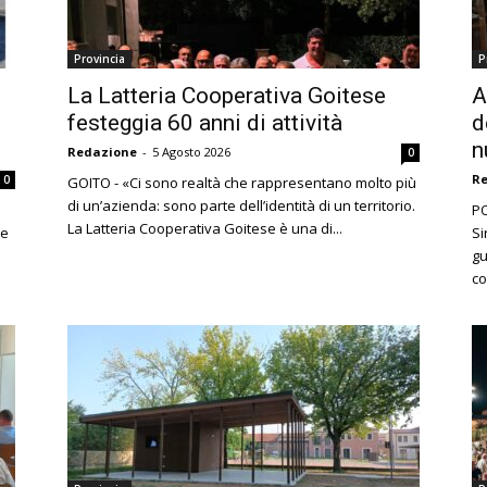
Provincia
P
La Latteria Cooperativa Goitese
A
festeggia 60 anni di attività
d
n
Redazione
-
5 Agosto 2026
0
R
0
GOITO - «Ci sono realtà che rappresentano molto più
di un’azienda: sono parte dell’identità di un territorio.
PO
La Latteria Cooperativa Goitese è una di...
re
Si
gu
co