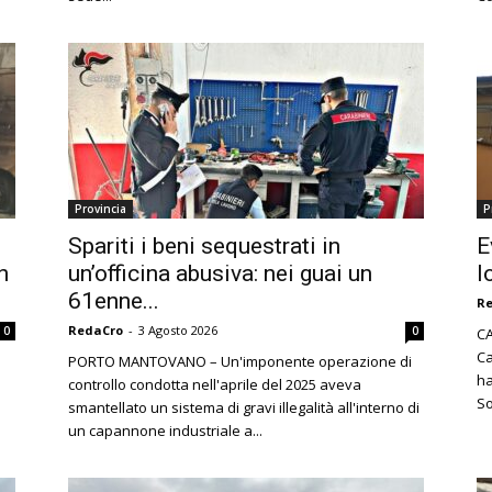
Provincia
P
Spariti i beni sequestrati in
E
n
un’officina abusiva: nei guai un
l
61enne...
R
RedaCro
-
3 Agosto 2026
0
0
CA
Ca
PORTO MANTOVANO – Un'imponente operazione di
ha
controllo condotta nell'aprile del 2025 aveva
So
smantellato un sistema di gravi illegalità all'interno di
un capannone industriale a...