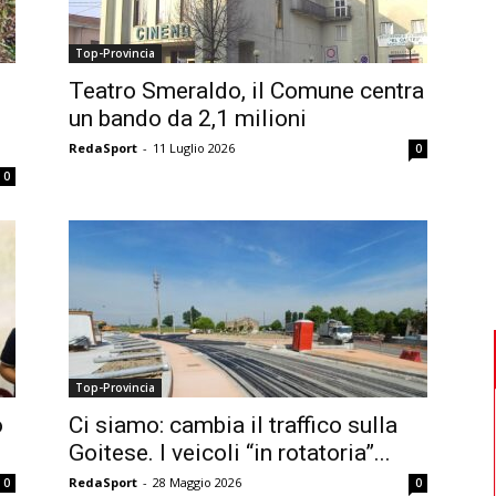
Top-Provincia
Teatro Smeraldo, il Comune centra
un bando da 2,1 milioni
RedaSport
-
11 Luglio 2026
0
0
Top-Provincia
o
Ci siamo: cambia il traffico sulla
Goitese. I veicoli “in rotatoria”...
RedaSport
-
28 Maggio 2026
0
0