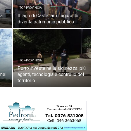
TOP-PROVINCIA
 a
Il lago di Castellaro Lagusello
diventa patrimonio pubblico
TOP-PROVINCIA
Porto investe nella sicurezza: più
 nel
agenti, tecnologia e controllo del
territorio