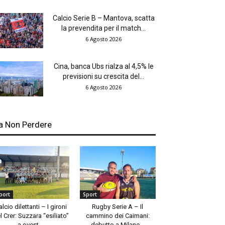
Calcio Serie B – Mantova, scatta
la prevendita per il match...
6 Agosto 2026
Cina, banca Ubs rialza al 4,5% le
previsioni su crescita del...
6 Agosto 2026
a Non Perdere
port
Sport
alcio dilettanti – I gironi
Rugby Serie A – Il
l Crer: Suzzara “esiliato”
cammino dei Caimani:
a ovest,...
debutto a Milano...