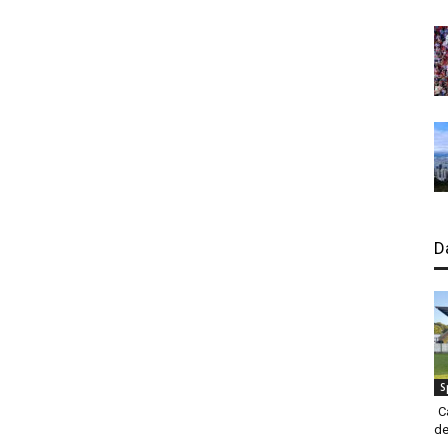
D
S
C
de