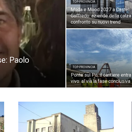
TOP-PROVINCIA
Moda e Mood 2027 a Castel
Di
Goffredo: aziende della calza
confronto su nuovi trend
Mantova
se: Paolo
TOP-PROVINCIA
Ponte sul Po, il cantiere entra
vivo: al via la fase conclusiva