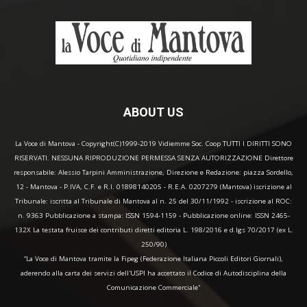
ABOUT US
La Voce di Mantova - Copyright(C)1999-2019 Vidiemme Soc. Coop TUTTI I DIRITTI SONO
RISERVATI. NESSUNA RIPRODUZIONE PERMESSA SENZA AUTORIZZAZIONE Direttore
responsabile: Alessio Tarpini Amministrazione, Direzione e Redazione: piazza Sordello,
12 - Mantova - P.IVA, C.F. e R.I. 01898140205 - R.E.A. 0207279 (Mantova) iscrizione al
Tribunale: iscritta al Tribunale di Mantova al n. 25 del 30/11/1992 - iscrizione al ROC:
n. 9363 Pubblicazione a stampa: ISSN 1594-1159 - Pubblicazione online: ISSN 2465-
132X La testata fruisce dei contributi diretti editoria L. 198/2016 e d.lgs 70/2017 (ex L.
250/90)
“La Voce di Mantova tramite la Fipeg (Federazione Italiana Piccoli Editori Giornali),
aderendo alla carta dei servizi dell'USPI ha accettato il Codice di Autodisciplina della
Comunicazione Commerciale"