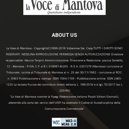
ABOUT US
La Voce di Mantova - Copyright(C)1999-2019 Vidiemme Soc. Coop TUTTI I DIRITTI SONO
RISERVATI. NESSUNA RIPRODUZIONE PERMESSA SENZA AUTORIZZAZIONE Direttore
responsabile: Alessio Tarpini Amministrazione, Direzione e Redazione: piazza Sordello,
12 - Mantova - P.IVA, C.F. e R.I. 01898140205 - R.E.A. 0207279 (Mantova) iscrizione al
Tribunale: iscritta al Tribunale di Mantova al n. 25 del 30/11/1992 - iscrizione al ROC:
n. 9363 Pubblicazione a stampa: ISSN 1594-1159 - Pubblicazione online: ISSN 2465-
132X La testata fruisce dei contributi diretti editoria L. 198/2016 e d.lgs 70/2017 (ex L.
250/90)
“La Voce di Mantova tramite la Fipeg (Federazione Italiana Piccoli Editori Giornali),
aderendo alla carta dei servizi dell'USPI ha accettato il Codice di Autodisciplina della
Comunicazione Commerciale"