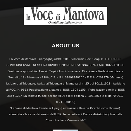
ABOUT US
La Voce di Mantova - Copyright(C)1999-2019 Vidiemme Soc. Coop TUTTI I DIRITTI
SONO RISERVATI. NESSUNA RIPRODUZIONE PERMESSA SENZA AUTORIZZAZIONE
Direttore responsabile: Alessio Tarpini Amministrazione, Direzione e Redazione: piazza
Sordello, 12 - Mantova - P.IVA, C.F. e R.I. 01898140205 - R.E.A. 0207279 (Mantova)
iscrizione al Tribunale: iscritta al Tribunale di Mantova al n. 25 del 30/11/1992 - iscrizione
al ROC: n. 9363 Pubblicazione a stampa: ISSN 1594-1159 - Pubblicazione online: ISSN
2465-132X La testata fruisce dei contributi diretti editoria L. 198/2016 e d.lgs 70/2017
(ex L. 250/90)
“La Voce di Mantova tramite la Fipeg (Federazione Italiana Piccoli Editori Giornali),
aderendo alla carta dei servizi dell'USPI ha accettato il Codice di Autodisciplina della
Comunicazione Commerciale"