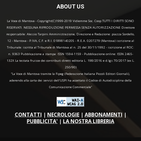
ABOUT US
La Voce di Mantova - Copyright(C)1999-2019 Vidiemme Soc. Coop TUTTI I DIRITTI SONO
RISERVATI. NESSUNA RIPRODUZIONE PERMESSA SENZA AUTORIZZAZIONE Direttore
responsabile: Alessio Tarpini Amministrazione, Direzione e Redazione: piazza Sordello,
12 - Mantova - P.IVA, C.F. e R.I. 01898140205 - R.E.A. 0207279 (Mantova) iscrizione al
Tribunale: iscritta al Tribunale di Mantova al n. 25 del 30/11/1992 - iscrizione al ROC:
n. 9363 Pubblicazione a stampa: ISSN 1594-1159 - Pubblicazione online: ISSN 2465-
132X La testata fruisce dei contributi diretti editoria L. 198/2016 e d.lgs 70/2017 (ex L.
250/90)
“La Voce di Mantova tramite la Fipeg (Federazione Italiana Piccoli Editori Giornali),
aderendo alla carta dei servizi dell'USPI ha accettato il Codice di Autodisciplina della
Comunicazione Commerciale"
CONTATTI
|
NECROLOGIE
|
ABBONAMENTI
|
PUBBLICITA'
|
LA NOSTRA LIBRERIA