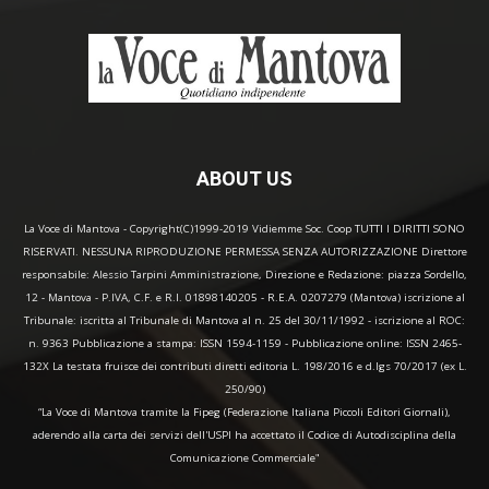
ABOUT US
La Voce di Mantova - Copyright(C)1999-2019 Vidiemme Soc. Coop TUTTI I DIRITTI SONO
RISERVATI. NESSUNA RIPRODUZIONE PERMESSA SENZA AUTORIZZAZIONE Direttore
responsabile: Alessio Tarpini Amministrazione, Direzione e Redazione: piazza Sordello,
12 - Mantova - P.IVA, C.F. e R.I. 01898140205 - R.E.A. 0207279 (Mantova) iscrizione al
Tribunale: iscritta al Tribunale di Mantova al n. 25 del 30/11/1992 - iscrizione al ROC:
n. 9363 Pubblicazione a stampa: ISSN 1594-1159 - Pubblicazione online: ISSN 2465-
132X La testata fruisce dei contributi diretti editoria L. 198/2016 e d.lgs 70/2017 (ex L.
250/90)
“La Voce di Mantova tramite la Fipeg (Federazione Italiana Piccoli Editori Giornali),
aderendo alla carta dei servizi dell'USPI ha accettato il Codice di Autodisciplina della
Comunicazione Commerciale"