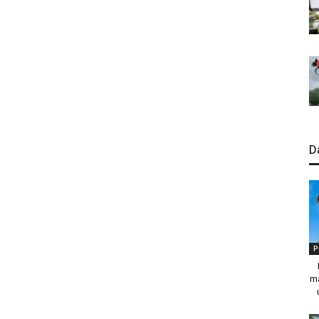
D
P
ma