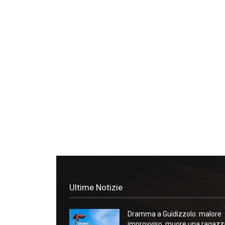
Ultime Notizie
Dramma a Guidizzolo: malore
improvviso, muore una ragazz