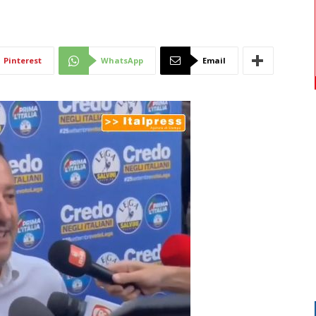
Di
Pinterest
WhatsApp
Email
Mantova