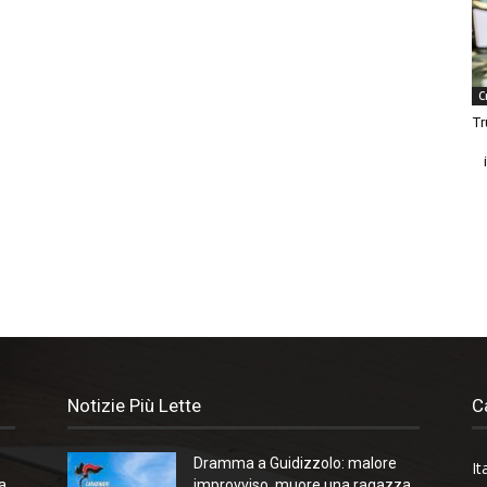
C
Tr
Notizie Più Lette
C
Dramma a Guidizzolo: malore
It
a
improvviso, muore una ragazza