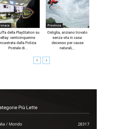
ronaca
Provincia
uffa della PlayStation su
Ostiglia, anziano trovato
eBay: venticinquenne
senza vita in casa:
incastrata dalla Polizia
decesso per cause
Postale di...
naturali,...
ategorie Più Lette
alia / Mondo
28317