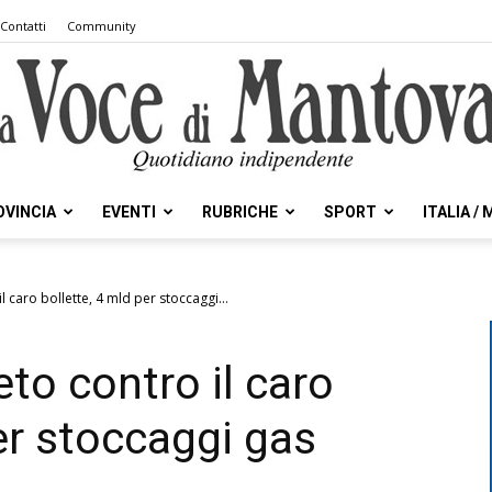
Contatti
Community
OVINCIA
EVENTI
RUBRICHE
SPORT
ITALIA /
la
il caro bollette, 4 mld per stoccaggi...
eto contro il caro
Voce
er stoccaggi gas