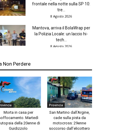
frontale nella notte sulla SP 10:
tre...
8 Agosto 2026
Mantova, arriva il BolaWrap per
la Polizia Locale: un laccio hi-
tech...
8 Agosto 2026
a Non Perdere
rovincia
Provincia
Morta in casa per
San Martino dall’Argine,
soffocamento. Martedì
cade sulla pista da
autopsia della 20enne di
motocross: 29enne
Guidizzolo
soccorso dall’elicottero