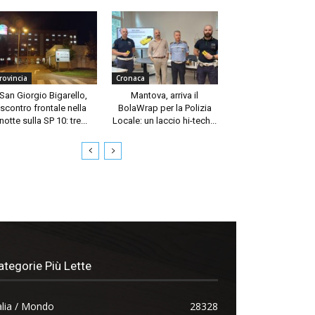
rovincia
Cronaca
San Giorgio Bigarello,
Mantova, arriva il
scontro frontale nella
BolaWrap per la Polizia
notte sulla SP 10: tre...
Locale: un laccio hi-tech...
ategorie Più Lette
alia / Mondo
28328