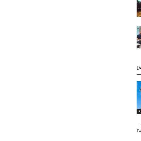
D
P
l’