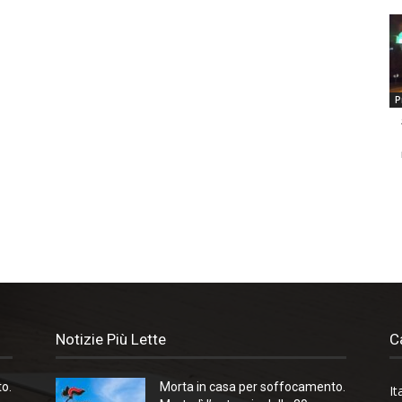
P
Notizie Più Lette
C
o.
Morta in casa per soffocamento.
It