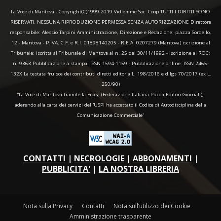
La Voce di Mantova - Copyright(C)1999-2019 Vidiemme Soc. Coop TUTTI I DIRITTI SONO
RISERVATI. NESSUNA RIPRODUZIONE PERMESSA SENZA AUTORIZZAZIONE Direttore
responsabile: Alessio Tarpini Amministrazione, Direzione e Redazione: piazza Sordello,
12 - Mantova - P.IVA, C.F. e R.I. 01898140205 - R.E.A. 0207279 (Mantova) iscrizione al
Tribunale: iscritta al Tribunale di Mantova al n. 25 del 30/11/1992 - iscrizione al ROC:
n. 9363 Pubblicazione a stampa: ISSN 1594-1159 - Pubblicazione online: ISSN 2465-
132X La testata fruisce dei contributi diretti editoria L. 198/2016 e d.lgs 70/2017 (ex L.
250/90)
“La Voce di Mantova tramite la Fipeg (Federazione Italiana Piccoli Editori Giornali),
aderendo alla carta dei servizi dell'USPI ha accettato il Codice di Autodisciplina della
Comunicazione Commerciale"
CONTATTI
|
NECROLOGIE
|
ABBONAMENTI
|
PUBBLICITA'
|
LA NOSTRA LIBRERIA
Nota sulla Privacy
Contatti
Nota sull’utilizzo dei Cookie
Amministrazione trasparente