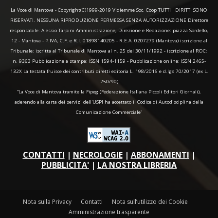
La Voce di Mantova - Copyright(C)1999-2019 Vidiemme Soc. Coop TUTTI I DIRITTI SONO
RISERVATI. NESSUNA RIPRODUZIONE PERMESSA SENZA AUTORIZZAZIONE Direttore
responsabile: Alessio Tarpini Amministrazione, Direzione e Redazione: piazza Sordello,
12 - Mantova - P.IVA, C.F. e R.I. 01898140205 - R.E.A. 0207279 (Mantova) iscrizione al
Tribunale: iscritta al Tribunale di Mantova al n. 25 del 30/11/1992 - iscrizione al ROC:
n. 9363 Pubblicazione a stampa: ISSN 1594-1159 - Pubblicazione online: ISSN 2465-
132X La testata fruisce dei contributi diretti editoria L. 198/2016 e d.lgs 70/2017 (ex L.
250/90)
“La Voce di Mantova tramite la Fipeg (Federazione Italiana Piccoli Editori Giornali),
aderendo alla carta dei servizi dell'USPI ha accettato il Codice di Autodisciplina della
Comunicazione Commerciale"
CONTATTI
|
NECROLOGIE
|
ABBONAMENTI
|
PUBBLICITA'
|
LA NOSTRA LIBRERIA
Nota sulla Privacy
Contatti
Nota sull’utilizzo dei Cookie
Amministrazione trasparente