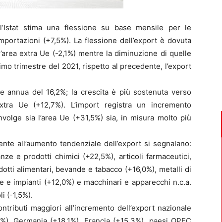
Istat stima una flessione su base mensile per le
mportazioni (+7,5%). La flessione dell’export è dovuta
l’area extra Ue (-2,1%) mentre la diminuzione di quelle
timo trimestre del 2021, rispetto al precedente, l’export
e annua del 16,2%; la crescita è più sostenuta verso
extra Ue (+12,7%). L’import registra un incremento
volge sia l’area Ue (+31,5%) sia, in misura molto più
nte all’aumento tendenziale dell’export si segnalano:
tanze e prodotti chimici (+22,5%), articoli farmaceutici,
otti alimentari, bevande e tabacco (+16,0%), metalli di
e e impianti (+12,0%) e macchinari e apparecchi n.c.a.
i (-1,5%).
ntributi maggiori all’incremento dell’export nazionale
5%), Germania (+18,1%), Francia (+15,3%), paesi OPEC