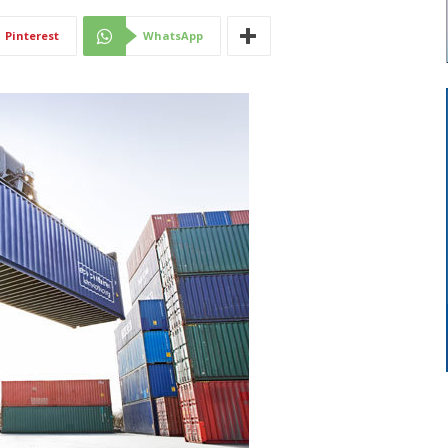
Di
Pinterest
WhatsApp
Mantova