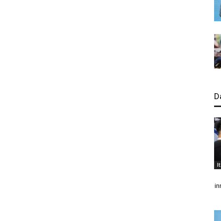
D
I
in