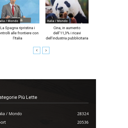
talia / Mondo
Italia / Mondo
La Spagna ripristina i
Cina, in aumento
ntrolli alle frontiere con
dell’11,3% i ricavi
l’Italia
dell’industria pubblicitaria
ategorie Più Lette
alia / Mondo
28324
ort
20536