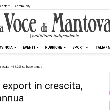
Contatti
Community
OVINCIA
EVENTI
RUBRICHE
SPORT
ITALIA /
la
crescita, +16,2% su base annua
export in crescita,
Voce
annua