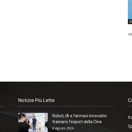
I
co
Notizie Più Lette
C
Robot, IA e farmaci innovativi
It
trainano l’export della Cina
Sp
8 Agosto 2026