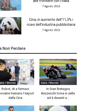
alle frontiere con l’Italia
7 Agosto 2026
Cina, in aumento dell’11,3% i
ricavi dell’industria pubblicitaria
7 Agosto 2026
a Non Perdere
talia / Mondo
Italia / Mondo
Robot, IA e farmaci
In Gran Bretagna
novativi trainano l’export
Bezzecchi torna in sella
della Cina
ed è davanti a...