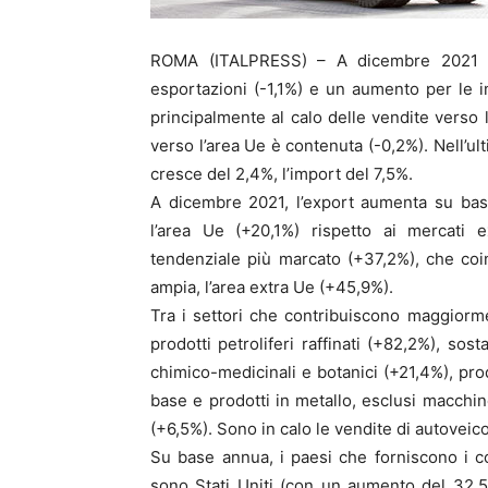
ROMA (ITALPRESS) – A dicembre 2021 l’
esportazioni (-1,1%) e un aumento per le i
principalmente al calo delle vendite verso 
verso l’area Ue è contenuta (-0,2%). Nell’ul
cresce del 2,4%, l’import del 7,5%.
A dicembre 2021, l’export aumenta su bas
l’area Ue (+20,1%) rispetto ai mercati 
tendenziale più marcato (+37,2%), che coin
ampia, l’area extra Ue (+45,9%).
Tra i settori che contribuiscono maggiorme
prodotti petroliferi raffinati (+82,2%), sos
chimico-medicinali e botanici (+21,4%), prod
base e prodotti in metallo, esclusi macchin
(+6,5%). Sono in calo le vendite di autoveicol
Su base annua, i paesi che forniscono i co
sono Stati Uniti (con un aumento del 32,