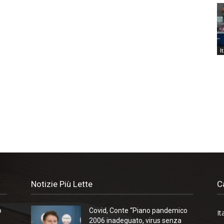
I
Notizie Più Lette
C
o
Covid, Conte “Piano pandemico
It
2006 inadeguato, virus senza