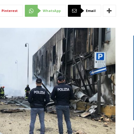
Di
Pinterest
WhatsApp
Email
Mantova