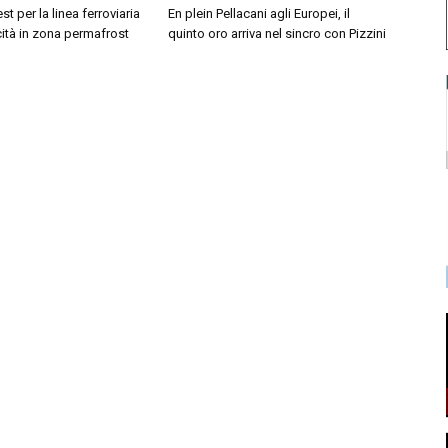
est per la linea ferroviaria
En plein Pellacani agli Europei, il
cità in zona permafrost
quinto oro arriva nel sincro con Pizzini