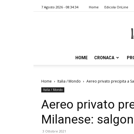
7 Agosto 2026 - 08:34:34
Home
Edicola OnLine
HOME
CRONACA
PR
Home
Italia / Mondo
Aereo privato precipita a S
Italia / Mondo
Aereo privato pr
Milanese: salgono
3 Ottobre 2021