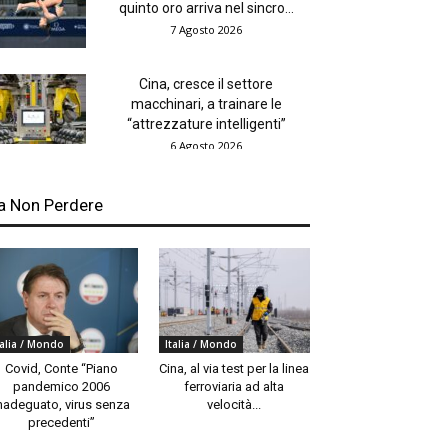
quinto oro arriva nel sincro...
7 Agosto 2026
Cina, cresce il settore
macchinari, a trainare le
“attrezzature intelligenti”
6 Agosto 2026
a Non Perdere
talia / Mondo
Italia / Mondo
Covid, Conte “Piano
Cina, al via test per la linea
pandemico 2006
ferroviaria ad alta
nadeguato, virus senza
velocità...
precedenti”