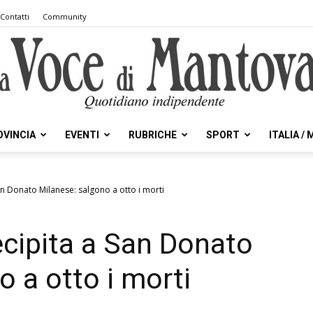
Contatti
Community
OVINCIA
EVENTI
RUBRICHE
SPORT
ITALIA /
la
an Donato Milanese: salgono a otto i morti
ecipita a San Donato
Voce
 a otto i morti