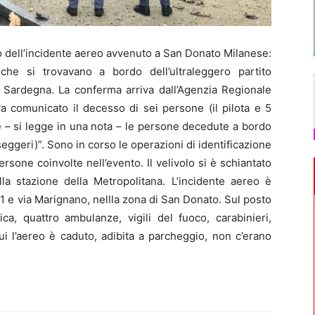
o dell’incidente aereo avvenuto a San Donato Milanese:
he si trovavano a bordo dell’ultraleggero partito
in Sardegna. La conferma arriva dall’Agenzia Regionale
 comunicato il decesso di sei persone (il pilota e 5
he – si legge in una nota – le persone decedute a bordo
sseggeri)”. Sono in corso le operazioni di identificazione
rsone coinvolte nell’evento. Il velivolo si è schiantato
la stazione della Metropolitana. L’incidente aereo è
001 e via Marignano, nellla zona di San Donato. Sul posto
ca, quattro ambulanze, vigili del fuoco, carabinieri,
cui l’aereo è caduto, adibita a parcheggio, non c’erano