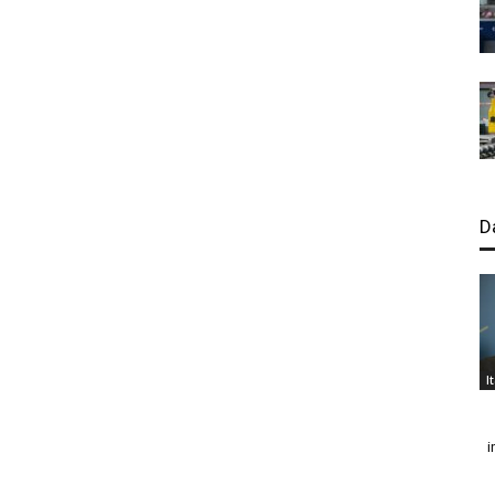
D
I
i