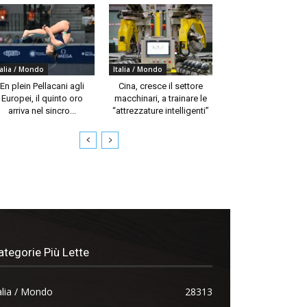
talia / Mondo
Italia / Mondo
En plein Pellacani agli
Cina, cresce il settore
Europei, il quinto oro
macchinari, a trainare le
arriva nel sincro...
“attrezzature intelligenti”
ategorie Più Lette
alia / Mondo
28313