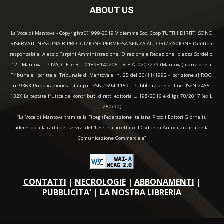
ABOUT US
La Voce di Mantova - Copyright(C)1999-2019 Vidiemme Soc. Coop TUTTI I DIRITTI SONO
RISERVATI. NESSUNA RIPRODUZIONE PERMESSA SENZA AUTORIZZAZIONE Direttore
responsabile: Alessio Tarpini Amministrazione, Direzione e Redazione: piazza Sordello,
12 - Mantova - P.IVA, C.F. e R.I. 01898140205 - R.E.A. 0207279 (Mantova) iscrizione al
Tribunale: iscritta al Tribunale di Mantova al n. 25 del 30/11/1992 - iscrizione al ROC:
n. 9363 Pubblicazione a stampa: ISSN 1594-1159 - Pubblicazione online: ISSN 2465-
132X La testata fruisce dei contributi diretti editoria L. 198/2016 e d.lgs 70/2017 (ex L.
250/90)
“La Voce di Mantova tramite la Fipeg (Federazione Italiana Piccoli Editori Giornali),
aderendo alla carta dei servizi dell'USPI ha accettato il Codice di Autodisciplina della
Comunicazione Commerciale"
CONTATTI
|
NECROLOGIE
|
ABBONAMENTI
|
PUBBLICITA'
|
LA NOSTRA LIBRERIA