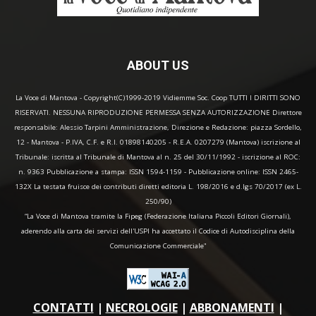
ABOUT US
La Voce di Mantova - Copyright(C)1999-2019 Vidiemme Soc. Coop TUTTI I DIRITTI SONO
RISERVATI. NESSUNA RIPRODUZIONE PERMESSA SENZA AUTORIZZAZIONE Direttore
responsabile: Alessio Tarpini Amministrazione, Direzione e Redazione: piazza Sordello,
12 - Mantova - P.IVA, C.F. e R.I. 01898140205 - R.E.A. 0207279 (Mantova) iscrizione al
Tribunale: iscritta al Tribunale di Mantova al n. 25 del 30/11/1992 - iscrizione al ROC:
n. 9363 Pubblicazione a stampa: ISSN 1594-1159 - Pubblicazione online: ISSN 2465-
132X La testata fruisce dei contributi diretti editoria L. 198/2016 e d.lgs 70/2017 (ex L.
250/90)
“La Voce di Mantova tramite la Fipeg (Federazione Italiana Piccoli Editori Giornali),
aderendo alla carta dei servizi dell'USPI ha accettato il Codice di Autodisciplina della
Comunicazione Commerciale"
CONTATTI
|
NECROLOGIE
|
ABBONAMENTI
|