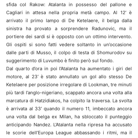
sfida col Rakow: Atalanta in possesso del pallone e
Cagliari in attesa nella propria metà campo. Al 12′ è
arrivato il primo lampo di De Ketelaere, il belga dalla
sinistra ha provato a sorprendere Radunovic, ma il
portiere dei sardi si è opposto con un ottimo intervento.
Gli ospiti si sono fatti vedere soltanto in un’occasione
dalle parti di Musso, il colpo di testa di Shomurodov su
suggerimento di Luvumbo è finito però sul fondo.
Dal quarto d’ora in poi l’Atalanta ha aumentato i giri del
motore, al 23′ è stato annullato un gol allo stesso De
Ketelaere per posizione irregolare di Lookman, tre minuti
più tardi l’anglo-nigeriano, scappato ancora una volta alla
marcatura di Hatzidiakos, ha colpito la traversa. La svolta
è arrivata al 33′ quando il numero 11, imbeccato ancora
una volta dal belga ex Milan, ha sbloccato il punteggio
anticipando Nandez. L’Atalanta nella ripresa ha accusato
le scorie dell’Europa League abbassando i ritmi, ma il