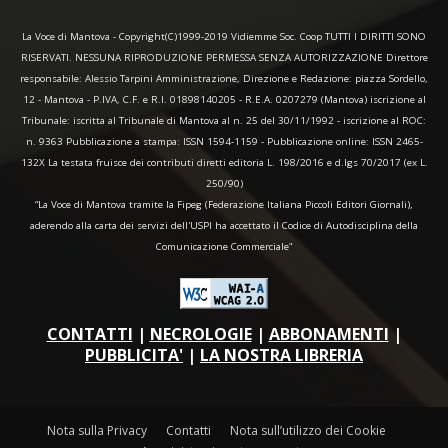
La Voce di Mantova - Copyright(C)1999-2019 Vidiemme Soc. Coop TUTTI I DIRITTI SONO
RISERVATI. NESSUNA RIPRODUZIONE PERMESSA SENZA AUTORIZZAZIONE Direttore
responsabile: Alessio Tarpini Amministrazione, Direzione e Redazione: piazza Sordello,
12 - Mantova - P.IVA, C.F. e R.I. 01898140205 - R.E.A. 0207279 (Mantova) iscrizione al
Tribunale: iscritta al Tribunale di Mantova al n. 25 del 30/11/1992 - iscrizione al ROC:
n. 9363 Pubblicazione a stampa: ISSN 1594-1159 - Pubblicazione online: ISSN 2465-
132X La testata fruisce dei contributi diretti editoria L. 198/2016 e d.lgs 70/2017 (ex L.
250/90)
“La Voce di Mantova tramite la Fipeg (Federazione Italiana Piccoli Editori Giornali),
aderendo alla carta dei servizi dell'USPI ha accettato il Codice di Autodisciplina della
Comunicazione Commerciale"
CONTATTI
|
NECROLOGIE
|
ABBONAMENTI
|
PUBBLICITA'
|
LA NOSTRA LIBRERIA
Nota sulla Privacy
Contatti
Nota sull’utilizzo dei Cookie