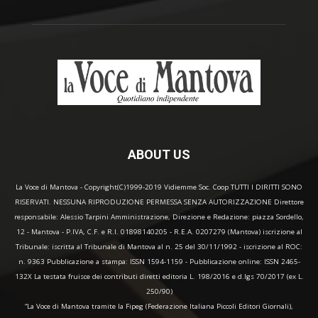
ABOUT US
La Voce di Mantova - Copyright(C)1999-2019 Vidiemme Soc. Coop TUTTI I DIRITTI SONO
RISERVATI. NESSUNA RIPRODUZIONE PERMESSA SENZA AUTORIZZAZIONE Direttore
responsabile: Alessio Tarpini Amministrazione, Direzione e Redazione: piazza Sordello,
12 - Mantova - P.IVA, C.F. e R.I. 01898140205 - R.E.A. 0207279 (Mantova) iscrizione al
Tribunale: iscritta al Tribunale di Mantova al n. 25 del 30/11/1992 - iscrizione al ROC:
n. 9363 Pubblicazione a stampa: ISSN 1594-1159 - Pubblicazione online: ISSN 2465-
132X La testata fruisce dei contributi diretti editoria L. 198/2016 e d.lgs 70/2017 (ex L.
250/90)
“La Voce di Mantova tramite la Fipeg (Federazione Italiana Piccoli Editori Giornali),