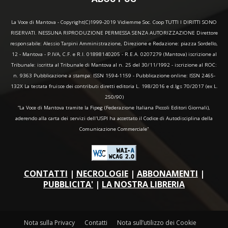
La Voce di Mantova - Copyright(C)1999-2019 Vidiemme Soc. Coop TUTTI I DIRITTI SONO
RISERVATI. NESSUNA RIPRODUZIONE PERMESSA SENZA AUTORIZZAZIONE Direttore
responsabile: Alessio Tarpini Amministrazione, Direzione e Redazione: piazza Sordello,
12 - Mantova - P.IVA, C.F. e R.I. 01898140205 - R.E.A. 0207279 (Mantova) iscrizione al
Tribunale: iscritta al Tribunale di Mantova al n. 25 del 30/11/1992 - iscrizione al ROC:
n. 9363 Pubblicazione a stampa: ISSN 1594-1159 - Pubblicazione online: ISSN 2465-
132X La testata fruisce dei contributi diretti editoria L. 198/2016 e d.lgs 70/2017 (ex L.
250/90)
“La Voce di Mantova tramite la Fipeg (Federazione Italiana Piccoli Editori Giornali),
aderendo alla carta dei servizi dell'USPI ha accettato il Codice di Autodisciplina della
Comunicazione Commerciale"
CONTATTI
|
NECROLOGIE
|
ABBONAMENTI
|
PUBBLICITA'
|
LA NOSTRA LIBRERIA
Nota sulla Privacy
Contatti
Nota sull’utilizzo dei Cookie