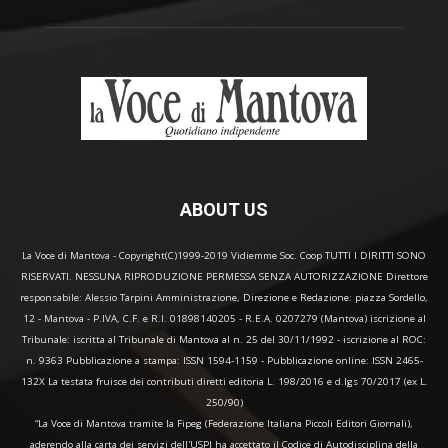
ABOUT US
La Voce di Mantova - Copyright(C)1999-2019 Vidiemme Soc. Coop TUTTI I DIRITTI SONO
RISERVATI. NESSUNA RIPRODUZIONE PERMESSA SENZA AUTORIZZAZIONE Direttore
responsabile: Alessio Tarpini Amministrazione, Direzione e Redazione: piazza Sordello,
12 - Mantova - P.IVA, C.F. e R.I. 01898140205 - R.E.A. 0207279 (Mantova) iscrizione al
Tribunale: iscritta al Tribunale di Mantova al n. 25 del 30/11/1992 - iscrizione al ROC:
n. 9363 Pubblicazione a stampa: ISSN 1594-1159 - Pubblicazione online: ISSN 2465-
132X La testata fruisce dei contributi diretti editoria L. 198/2016 e d.lgs 70/2017 (ex L.
250/90)
“La Voce di Mantova tramite la Fipeg (Federazione Italiana Piccoli Editori Giornali),
aderendo alla carta dei servizi dell'USPI ha accettato il Codice di Autodisciplina della