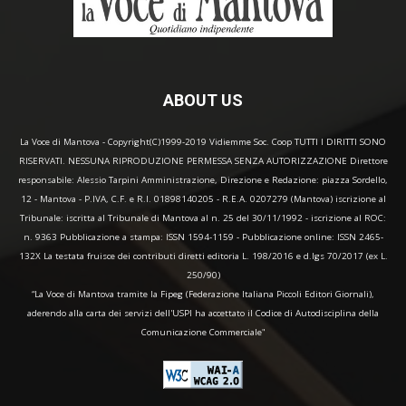
ABOUT US
La Voce di Mantova - Copyright(C)1999-2019 Vidiemme Soc. Coop TUTTI I DIRITTI SONO
RISERVATI. NESSUNA RIPRODUZIONE PERMESSA SENZA AUTORIZZAZIONE Direttore
responsabile: Alessio Tarpini Amministrazione, Direzione e Redazione: piazza Sordello,
12 - Mantova - P.IVA, C.F. e R.I. 01898140205 - R.E.A. 0207279 (Mantova) iscrizione al
Tribunale: iscritta al Tribunale di Mantova al n. 25 del 30/11/1992 - iscrizione al ROC:
n. 9363 Pubblicazione a stampa: ISSN 1594-1159 - Pubblicazione online: ISSN 2465-
132X La testata fruisce dei contributi diretti editoria L. 198/2016 e d.lgs 70/2017 (ex L.
250/90)
“La Voce di Mantova tramite la Fipeg (Federazione Italiana Piccoli Editori Giornali),
aderendo alla carta dei servizi dell'USPI ha accettato il Codice di Autodisciplina della
Comunicazione Commerciale"