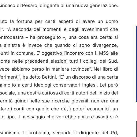
sindaco di Pesaro, dirigente di una nuova generazione.
vuto la fortuna per certi aspetti di avere un uomo
coni”. “A seconda dei momenti e degli avvenimenti che
centrodestra – ha proseguito -, una cosa era certa: si
a sinistra è invece che quando ci sono divergenze,
punti in comune. E’ oggettivo l’incontro con il M5S alle
ome nelle precedenti elezioni tutti i collegi del Sud.
vece abbiamo perso in maniera rovinosa”. Nel libro di
ferimenti”, ha detto Bettini. “E’ un discorso di una certa
 molto a certi ideologi conservatori inglesi. Lei però
ociale, una destra curiosa di certi autori dell’inizio del
ernità quindi nelle sue ricerche giovanili non era una
fare i conti con quello che c’è, i poteri economici, un
rto tipo. Il messaggio che vorrebbe portare avanti si è
nsionismo. Il problema, secondo il dirigente del Pd,