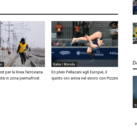
D
do
Italia / Mondo
est per la linea ferroviaria
En plein Pellacani agli Europei, il
cità in zona permafrost
quinto oro arriva nel sincro con Pizzini
I
i