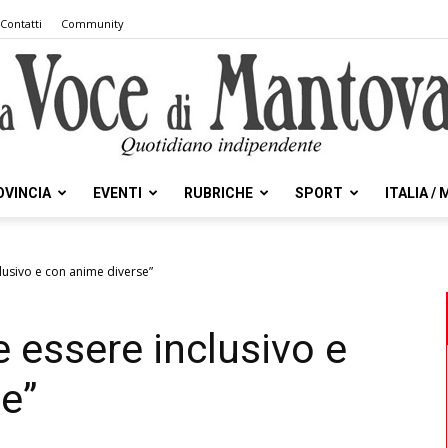
Contatti
Community
OVINCIA
EVENTI
RUBRICHE
SPORT
ITALIA /
la
clusivo e con anime diverse”
ve essere inclusivo e
Voce
e”