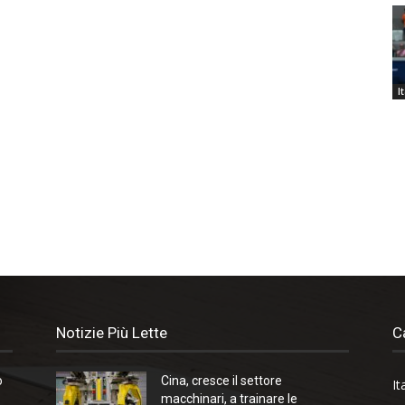
I
Notizie Più Lette
C
o
Cina, cresce il settore
It
macchinari, a trainare le