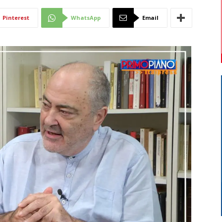
Di
Pinterest
WhatsApp
Email
Mantova