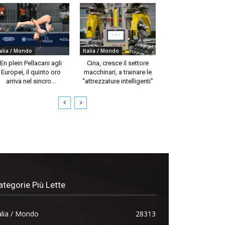
talia / Mondo
Italia / Mondo
En plein Pellacani agli
Cina, cresce il settore
Europei, il quinto oro
macchinari, a trainare le
arriva nel sincro...
“attrezzature intelligenti”
ategorie Più Lette
alia / Mondo
28313