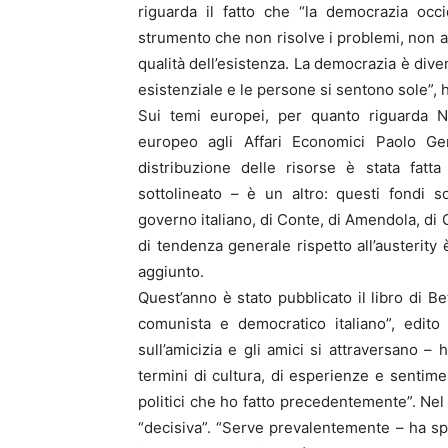
riguarda il fatto che “la democrazia occ
strumento che non risolve i problemi, non a
qualità dell’esistenza. La democrazia è dive
esistenziale e le persone si sentono sole”, 
Sui temi europei, per quanto riguarda N
europeo agli Affari Economici Paolo Gen
distribuzione delle risorse è stata fatt
sottolineato – è un altro: questi fondi son
governo italiano, di Conte, di Amendola, di G
di tendenza generale rispetto all’austerit
aggiunto.
Quest’anno è stato pubblicato il libro di Bet
comunista e democratico italiano”, edito
sull’amicizia e gli amici si attraversano – 
termini di cultura, di esperienze e sentimen
politici che ho fatto precedentemente”. Nel 
“decisiva”. “Serve prevalentemente – ha spi