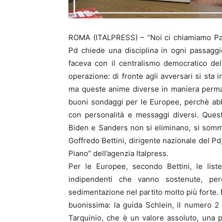
ROMA (ITALPRESS) – “Noi ci chiamiamo Parti
Pd chiede una disciplina in ogni passaggio
faceva con il centralismo democratico del
operazione: di fronte agli avversari si sta i
ma queste anime diverse in maniera perma
buoni sondaggi per le Europee, perchè abb
con personalità e messaggi diversi. Ques
Biden e Sanders non si eliminano, si somm
Goffredo Bettini, dirigente nazionale del Pd
Piano” dell’agenzia Italpress.
Per le Europee, secondo Bettini, le lis
indipendenti che vanno sostenute, pe
sedimentazione nel partito molto più forte. 
buonissima: la guida Schlein, il numero 2
Tarquinio, che è un valore assoluto, una p