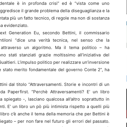
identale è in profonda crisi” ed è “vista come uno
ggredisce il grande problema della diseguaglianza e la
ntata più un fatto tecnico, di regole ma non di sostanza
ha evidenziato.
ext Generation Eu, secondo Bettini, il commissario
tiloni “dice una verità tecnica, nel senso che la
a attraverso un algoritmo. Ma il tema politico – ha
o stati stanziati grazie moltissimo all’iniziativa del
ualtieri. L’impulso politico per realizzare un’inversione
y è stato merito fondamentale del governo Conte 2”, ha
tini dal titolo “Attraversamenti. Storie e incontri di un
 da Paperfirst. “Perchè Attraversamenti? E’ un libro
ha spiegato -, lasciano qualcosa all’altro soprattutto in
ti. E’ un libro un pò più intimista rispetto a quelli più
libro c’è anche il tema della memoria che per Bettini è
egato – per non fare nel futuro gli errori del passato.