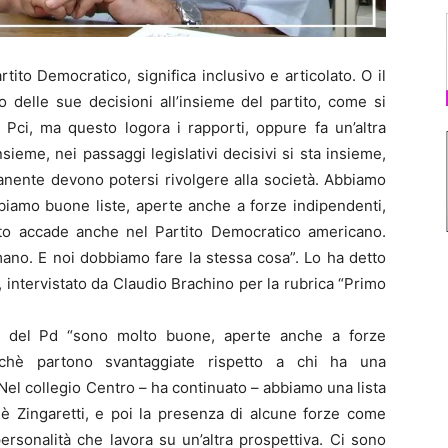
to Democratico, significa inclusivo e articolato. O il
 delle sue decisioni all’insieme del partito, come si
 Pci, ma questo logora i rapporti, oppure fa un’altra
nsieme, nei passaggi legislativi decisivi si sta insieme,
nente devono potersi rivolgere alla società. Abbiamo
iamo buone liste, aperte anche a forze indipendenti,
to accade anche nel Partito Democratico americano.
ano. E noi dobbiamo fare la stessa cosa”. Lo ha detto
, intervistato da Claudio Brachino per la rubrica “Primo
te del Pd “sono molto buone, aperte anche a forze
rchè partono svantaggiate rispetto a chi ha una
Nel collegio Centro – ha continuato – abbiamo una lista
 è Zingaretti, e poi la presenza di alcune forze come
ersonalità che lavora su un’altra prospettiva. Ci sono