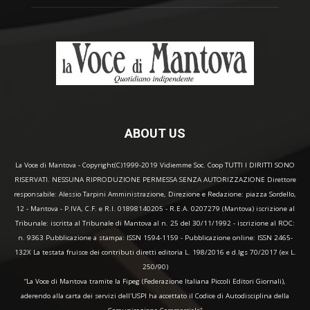
ABOUT US
La Voce di Mantova - Copyright(C)1999-2019 Vidiemme Soc. Coop TUTTI I DIRITTI SONO
RISERVATI. NESSUNA RIPRODUZIONE PERMESSA SENZA AUTORIZZAZIONE Direttore
responsabile: Alessio Tarpini Amministrazione, Direzione e Redazione: piazza Sordello,
12 - Mantova - P.IVA, C.F. e R.I. 01898140205 - R.E.A. 0207279 (Mantova) iscrizione al
Tribunale: iscritta al Tribunale di Mantova al n. 25 del 30/11/1992 - iscrizione al ROC:
n. 9363 Pubblicazione a stampa: ISSN 1594-1159 - Pubblicazione online: ISSN 2465-
132X La testata fruisce dei contributi diretti editoria L. 198/2016 e d.lgs 70/2017 (ex L.
250/90)
“La Voce di Mantova tramite la Fipeg (Federazione Italiana Piccoli Editori Giornali),
aderendo alla carta dei servizi dell'USPI ha accettato il Codice di Autodisciplina della