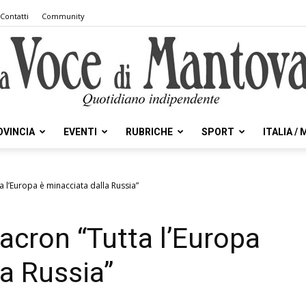
Contatti
Community
OVINCIA
EVENTI
RUBRICHE
SPORT
ITALIA /
la
 l’Europa è minacciata dalla Russia”
acron “Tutta l’Europa
Voce
la Russia”