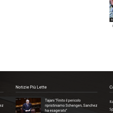
I
Notizie Più Lette
C
Tajani “Finito il pericolo
It
hez
ripristiniamo Schengen, Sanchez
Sp
ha esagerato”