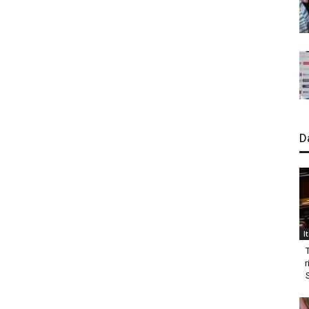
D
I
r