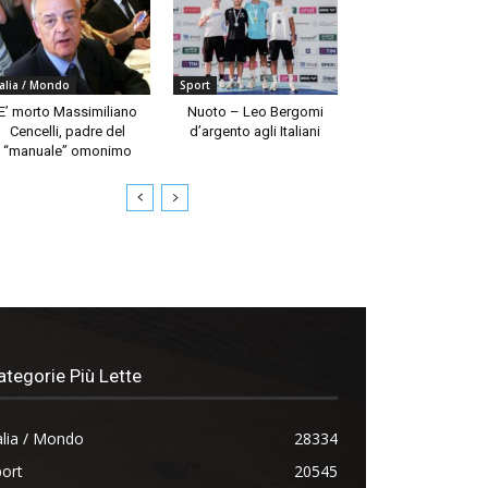
talia / Mondo
Sport
E’ morto Massimiliano
Nuoto – Leo Bergomi
Cencelli, padre del
d’argento agli Italiani
“manuale” omonimo
ategorie Più Lette
alia / Mondo
28334
ort
20545