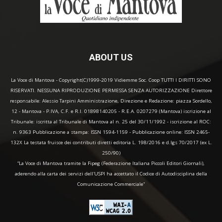
ABOUT US
La Voce di Mantova - Copyright(C)1999-2019 Vidiemme Soc. Coop TUTTI I DIRITTI SONO
RISERVATI. NESSUNA RIPRODUZIONE PERMESSA SENZA AUTORIZZAZIONE Direttore
responsabile: Alessio Tarpini Amministrazione, Direzione e Redazione: piazza Sordello,
12 - Mantova - P.IVA, C.F. e R.I. 01898140205 - R.E.A. 0207279 (Mantova) iscrizione al
Tribunale: iscritta al Tribunale di Mantova al n. 25 del 30/11/1992 - iscrizione al ROC:
n. 9363 Pubblicazione a stampa: ISSN 1594-1159 - Pubblicazione online: ISSN 2465-
132X La testata fruisce dei contributi diretti editoria L. 198/2016 e d.lgs 70/2017 (ex L.
250/90)
“La Voce di Mantova tramite la Fipeg (Federazione Italiana Piccoli Editori Giornali),
aderendo alla carta dei servizi dell'USPI ha accettato il Codice di Autodisciplina della
Comunicazione Commerciale"