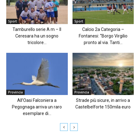
Sport
Sport
Tamburello serie A m – Il
Calcio 2a Categoria –
Ceresara ha un sogno
Fontanesi: “Borgo Virgilio
tricolore...
pronto al via. Tanti...
Provincia
Provincia
All’Oasi Falconiera a
Strade più sicure, in arrivo a
Pegognaga arriva un raro
Castelbelforte 150mila euro
esemplare di...