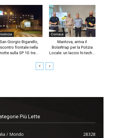
rovincia
Cronaca
San Giorgio Bigarello,
Mantova, arriva il
scontro frontale nella
BolaWrap per la Polizia
notte sulla SP 10: tre...
Locale: un laccio hi-tech...
ategorie Più Lette
alia / Mondo
28328