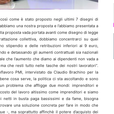
osì come è stato proposto negli ultimi 7 disegni di
abbiamo una nostra proposta e l’abbiamo presentata a
uella proposta vada portata avanti come disegno di legge
rattazione collettiva, dobbiamo concentrarci su quei
 stipendio e delle retribuzioni inferiori ai 9 euro,
do e detassando gli aumenti contrattuali sia nazionali
tale che l’aumento che diamo ai dipendenti non vada a
a che resti tutto nelle tasche dei nostri lavoratori”.
lavoro PMI, intervistato da Claudio Brachino per la
bene cosa serve, la politica ci sta ascoltando e sono
un problema che affligge due mondi: imprenditori e
 costo del lavoro altissimo come imprenditori e siamo
dei netti in busta paga bassissimi e da fame, bisogna
 trovare una soluzione concreta per fare in modo che
e -, ma soprattutto affinchè il potere d’acquisto dei