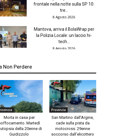
frontale nella notte sulla SP 10:
tre...
8 Agosto 2026
Mantova, arriva il BolaWrap per
la Polizia Locale: un laccio hi-
tech...
8 Agosto 2026
a Non Perdere
rovincia
Provincia
Morta in casa per
San Martino dall’Argine,
soffocamento. Martedì
cade sulla pista da
autopsia della 20enne di
motocross: 29enne
Guidizzolo
soccorso dall’elicottero