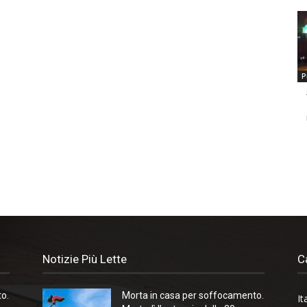
P
Notizie Più Lette
C
o.
Morta in casa per soffocamento.
It