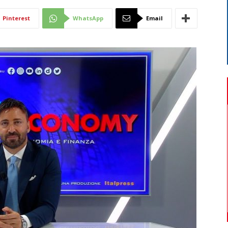
Di
Pinterest
WhatsApp
Email
Mantova