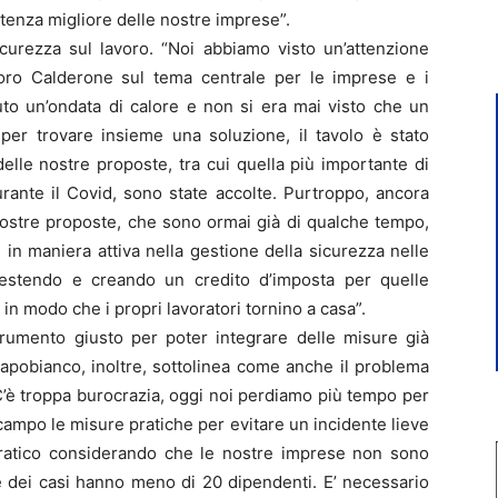
rtenza migliore delle nostre imprese”.
icurezza sul lavoro. “Noi abbiamo visto un’attenzione
oro Calderone sul tema centrale per le imprese e i
uto un’ondata di calore e non si era mai visto che un
 per trovare insieme una soluzione, il tavolo è stato
elle nostre proposte, tra cui quella più importante di
rante il Covid, sono state accolte. Purtroppo, ancora
nostre proposte, che sono ormai già di qualche tempo,
 in maniera attiva nella gestione della sicurezza nelle
estendo e creando un credito d’imposta per quelle
n modo che i propri lavoratori tornino a casa”.
strumento giusto per poter integrare delle misure già
Capobianco, inoltre, sottolinea come anche il problema
“C’è troppa burocrazia, oggi noi perdiamo più tempo per
ampo le misure pratiche per evitare un incidente lieve
ocratico considerando che le nostre imprese non sono
e dei casi hanno meno di 20 dipendenti. E’ necessario