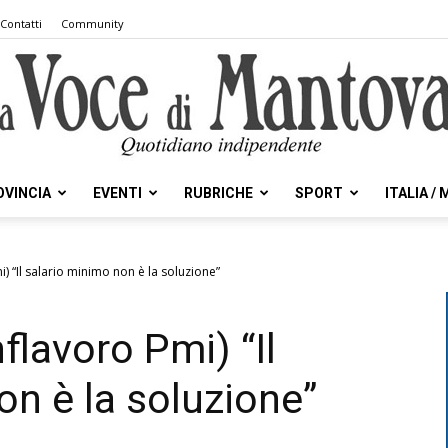
Contatti
Community
OVINCIA
EVENTI
RUBRICHE
SPORT
ITALIA /
la
 “Il salario minimo non è la soluzione”
lavoro Pmi) “Il
Voce
on è la soluzione”