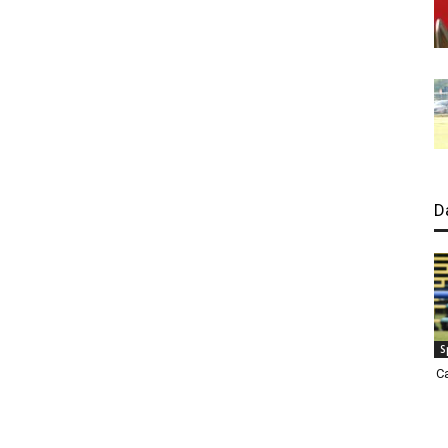
D
S
C