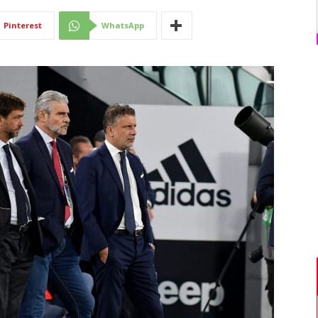
Di
Pinterest
WhatsApp
Mantova