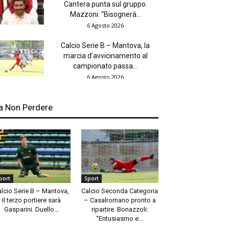
Cantera punta sul gruppo.
Mazzoni: “Bisognerà...
6 Agosto 2026
Calcio Serie B – Mantova, la
marcia d’avvicinamento al
campionato passa...
6 Agosto 2026
a Non Perdere
port
Sport
alcio Serie B – Mantova,
Calcio Seconda Categoria
il terzo portiere sarà
– Casalromano pronto a
Gasparini. Duello...
ripartire. Bonazzoli:
“Entusiasmo e...