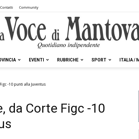
Contatti
Community
OVINCIA
EVENTI
RUBRICHE
SPORT
ITALIA /
la
igc -10 punti alla Juventus
, da Corte Figc -10
Voce
tus