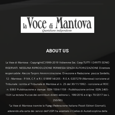
ABOUT US
La Voce di Mantova - Copyright(C)1999-2019 Vidiemme Soc. Coop TUTTI I DIRITTI SONO
RISERVATI. NESSUNA RIPRODUZIONE PERMESSA SENZA AUTORIZZAZIONE Direttore
responsabile: Alessio Tarpini Amministrazione, Direzione e Redazione: piazza Sordello,
12 - Mantova - P.IVA, C.F. e R.I. 01898140205 - R.E.A. 0207279 (Mantova) iscrizione al
Tribunale: iscritta al Tribunale di Mantova al n. 25 del 30/11/1992 - iscrizione al ROC:
n. 9363 Pubblicazione a stampa: ISSN 1594-1159 - Pubblicazione online: ISSN 2465-
132X La testata fruisce dei contributi diretti editoria L. 198/2016 e d.lgs 70/2017 (ex L.
250/90)
“La Voce di Mantova tramite la Fipeg (Federazione Italiana Piccoli Editori Giornali),
aderendo alla carta dei servizi dell'USPI ha accettato il Codice di Autodisciplina della