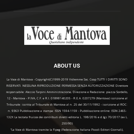
ABOUT US
La Voce di Mantova - Copyright(C)1999-2019 Vidiemme Soc. Coop TUTTI I DIRITTI SONO
RISERVATI. NESSUNA RIPRODUZIONE PERMESSA SENZA AUTORIZZAZIONE Direttore
responsabile: Alessio Tarpini Amministrazione, Direzione e Redazione: piazza Sordello,
12 - Mantova - P.IVA, C.F. e R.I. 01898140205 - R.E.A. 0207279 (Mantova) iscrizione al
Tribunale: iscritta al Tribunale di Mantova al n. 25 del 30/11/1992 - iscrizione al ROC:
n. 9363 Pubblicazione a stampa: ISSN 1594-1159 - Pubblicazione online: ISSN 2465-
132X La testata fruisce dei contributi diretti editoria L. 198/2016 e d.lgs 70/2017 (ex L.
250/90)
“La Voce di Mantova tramite la Fipeg (Federazione Italiana Piccoli Editori Giornali),