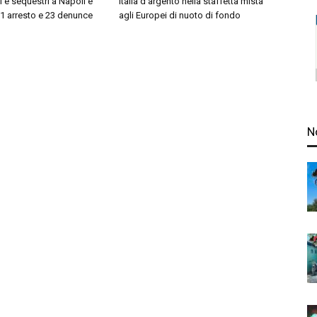
i e sequestri a Napoli e
Italia d’argento nella staffetta mista
 1 arresto e 23 denunce
agli Europei di nuoto di fondo
N