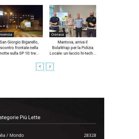
rovincia
Cronaca
San Giorgio Bigarello,
Mantova, arriva il
scontro frontale nella
BolaWrap per la Polizia
notte sulla SP 10: tre...
Locale: un laccio hi-tech...
ategorie Più Lette
alia / Mondo
28328