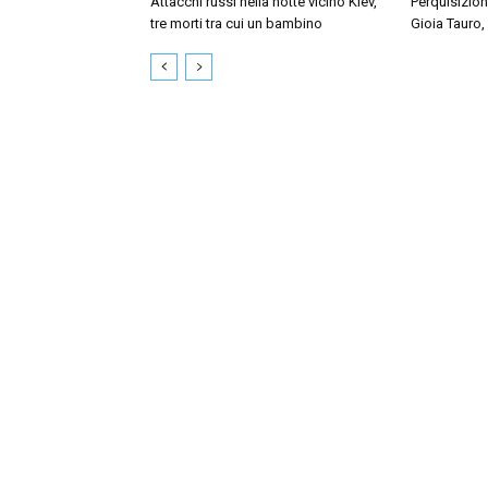
Attacchi russi nella notte vicino Kiev,
Perquisizion
tre morti tra cui un bambino
Gioia Tauro,