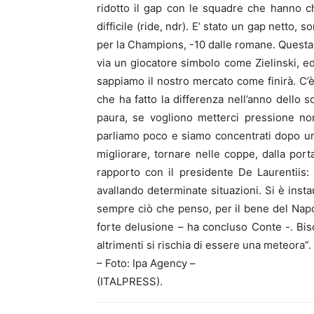
ridotto il gap con le squadre che hanno ch
difficile (ride, ndr). E’ stato un gap netto, s
per la Champions, -10 dalle romane. Questa è
via un giocatore simbolo come Zielinski, ed
sappiamo il nostro mercato come finirà. C’
che ha fatto la differenza nell’anno dello 
paura, se vogliono metterci pressione non
parliamo poco e siamo concentrati dopo un 
migliorare, tornare nelle coppe, dalla porta 
rapporto con il presidente De Laurentiis: 
avallando determinate situazioni. Si è insta
sempre ciò che penso, per il bene del Napol
forte delusione – ha concluso Conte -. Biso
altrimenti si rischia di essere una meteora”.
– Foto: Ipa Agency –
(ITALPRESS).