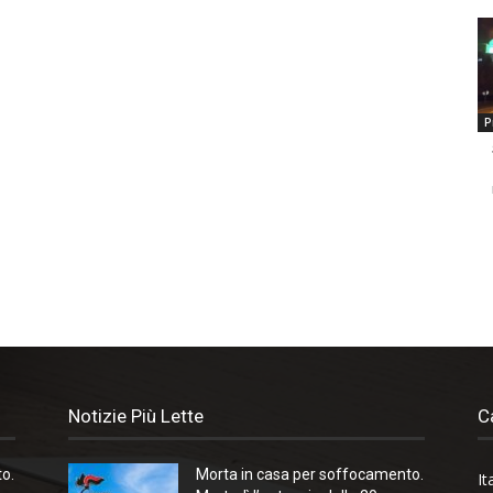
P
Notizie Più Lette
C
o.
Morta in casa per soffocamento.
It