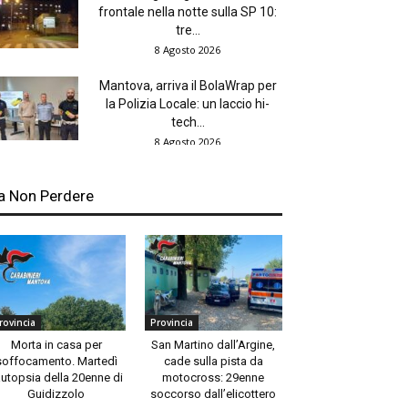
frontale nella notte sulla SP 10:
tre...
8 Agosto 2026
Mantova, arriva il BolaWrap per
la Polizia Locale: un laccio hi-
tech...
8 Agosto 2026
a Non Perdere
rovincia
Provincia
Morta in casa per
San Martino dall’Argine,
soffocamento. Martedì
cade sulla pista da
autopsia della 20enne di
motocross: 29enne
Guidizzolo
soccorso dall’elicottero