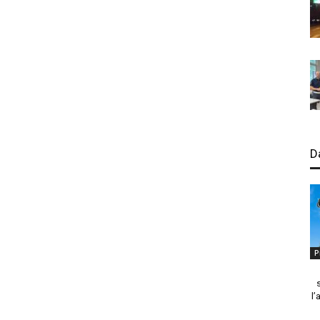
D
P
l’