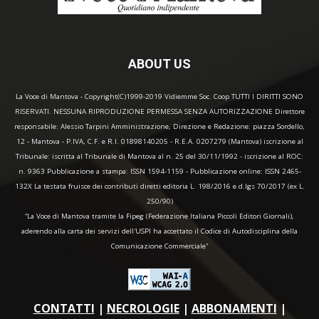
ABOUT US
La Voce di Mantova - Copyright(C)1999-2019 Vidiemme Soc. Coop TUTTI I DIRITTI SONO
RISERVATI. NESSUNA RIPRODUZIONE PERMESSA SENZA AUTORIZZAZIONE Direttore
responsabile: Alessio Tarpini Amministrazione, Direzione e Redazione: piazza Sordello,
12 - Mantova - P.IVA, C.F. e R.I. 01898140205 - R.E.A. 0207279 (Mantova) iscrizione al
Tribunale: iscritta al Tribunale di Mantova al n. 25 del 30/11/1992 - iscrizione al ROC:
n. 9363 Pubblicazione a stampa: ISSN 1594-1159 - Pubblicazione online: ISSN 2465-
132X La testata fruisce dei contributi diretti editoria L. 198/2016 e d.lgs 70/2017 (ex L.
250/90)
“La Voce di Mantova tramite la Fipeg (Federazione Italiana Piccoli Editori Giornali),
aderendo alla carta dei servizi dell'USPI ha accettato il Codice di Autodisciplina della
Comunicazione Commerciale"
CONTATTI
|
NECROLOGIE
|
ABBONAMENTI
|