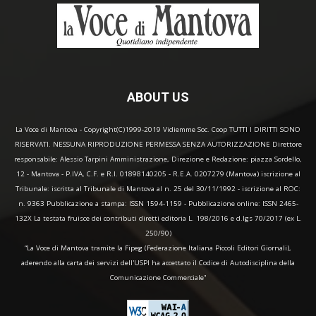
ABOUT US
La Voce di Mantova - Copyright(C)1999-2019 Vidiemme Soc. Coop TUTTI I DIRITTI SONO
RISERVATI. NESSUNA RIPRODUZIONE PERMESSA SENZA AUTORIZZAZIONE Direttore
responsabile: Alessio Tarpini Amministrazione, Direzione e Redazione: piazza Sordello,
12 - Mantova - P.IVA, C.F. e R.I. 01898140205 - R.E.A. 0207279 (Mantova) iscrizione al
Tribunale: iscritta al Tribunale di Mantova al n. 25 del 30/11/1992 - iscrizione al ROC:
n. 9363 Pubblicazione a stampa: ISSN 1594-1159 - Pubblicazione online: ISSN 2465-
132X La testata fruisce dei contributi diretti editoria L. 198/2016 e d.lgs 70/2017 (ex L.
250/90)
“La Voce di Mantova tramite la Fipeg (Federazione Italiana Piccoli Editori Giornali),
aderendo alla carta dei servizi dell'USPI ha accettato il Codice di Autodisciplina della
Comunicazione Commerciale"