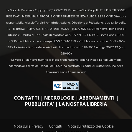
La Voce di Mantova - Copyright(C)1999-2019 Vidiemme Soc. Coop TUTTI I DIRITTI SONO
RISERVATI. NESSUNA RIPRODUZIONE PERMESSA SENZA AUTORIZZAZIONE Direttore
responsabile: Alessio Tarpini Amministrazione, Direzione e Redazione: piazza Sordello,
12 - Mantova - P.IVA, C.F. e R.I. 01898140205 - R.E.A. 0207279 (Mantova) iscrizione al
Tribunale: iscritta al Tribunale di Mantova al n. 25 del 30/11/1992 - iscrizione al ROC:
n. 9363 Pubblicazione a stampa: ISSN 1594-1159 - Pubblicazione online: ISSN 2465-
132X La testata fruisce dei contributi diretti editoria L. 198/2016 e d.lgs 70/2017 (ex L.
250/90)
“La Voce di Mantova tramite la Fipeg (Federazione Italiana Piccoli Editori Giornali),
aderendo alla carta dei servizi dell'USPI ha accettato il Codice di Autodisciplina della
Comunicazione Commerciale"
CONTATTI
|
NECROLOGIE
|
ABBONAMENTI
|
PUBBLICITA'
|
LA NOSTRA LIBRERIA
Nota sulla Privacy
Contatti
Nota sull’utilizzo dei Cookie