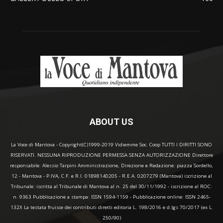
ABOUT US
La Voce di Mantova - Copyright(C)1999-2019 Vidiemme Soc. Coop TUTTI I DIRITTI SONO
RISERVATI. NESSUNA RIPRODUZIONE PERMESSA SENZA AUTORIZZAZIONE Direttore
responsabile: Alessio Tarpini Amministrazione, Direzione e Redazione: piazza Sordello,
12 - Mantova - P.IVA, C.F. e R.I. 01898140205 - R.E.A. 0207279 (Mantova) iscrizione al
Tribunale: iscritta al Tribunale di Mantova al n. 25 del 30/11/1992 - iscrizione al ROC:
n. 9363 Pubblicazione a stampa: ISSN 1594-1159 - Pubblicazione online: ISSN 2465-
132X La testata fruisce dei contributi diretti editoria L. 198/2016 e d.lgs 70/2017 (ex L.
250/90)