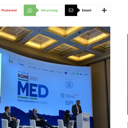
Di
Pinterest
WhatsApp
Email
Mantova