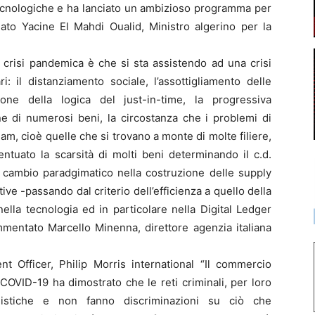
 tecnologiche e ha lanciato un ambizioso programma per
eato Yacine El Mahdi Oualid, Ministro algerino per la
a crisi pandemica è che si sta assistendo ad una crisi
ri: il distanziamento sociale, l’assottigliamento delle
one della logica del just-in-time, la progressiva
e di numerosi beni, la circostanza che i problemi di
am, cioè quelle che si trovano a monte di molte filiere,
ntuato la scarsità di molti beni determinando il c.d.
un cambio paradgimatico nella costruzione delle supply
ive -passando dal criterio dell’efficienza a quello della
ella tecnologia ed in particolare nella Digital Ledger
mentato Marcello Minenna, direttore agenzia italiana
 Officer, Philip Morris international “Il commercio
 COVID-19 ha dimostrato che le reti criminali, per loro
unistiche e non fanno discriminazioni su ciò che