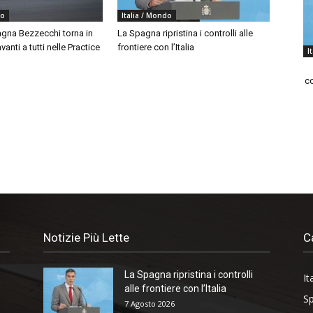
do
Italia / Mondo
agna Bezzecchi torna in
La Spagna ripristina i controlli alle
vanti a tutti nelle Practice
frontiere con l’Italia
I
co
Notizie Più Lette
C
La Spagna ripristina i controlli
It
alle frontiere con l’Italia
Sp
7 Agosto 2026