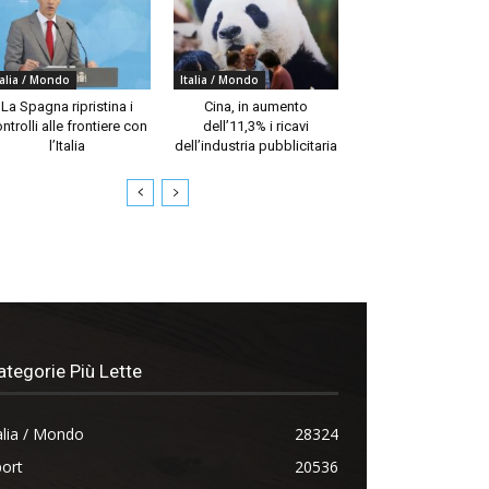
talia / Mondo
Italia / Mondo
La Spagna ripristina i
Cina, in aumento
ntrolli alle frontiere con
dell’11,3% i ricavi
l’Italia
dell’industria pubblicitaria
ategorie Più Lette
alia / Mondo
28324
ort
20536