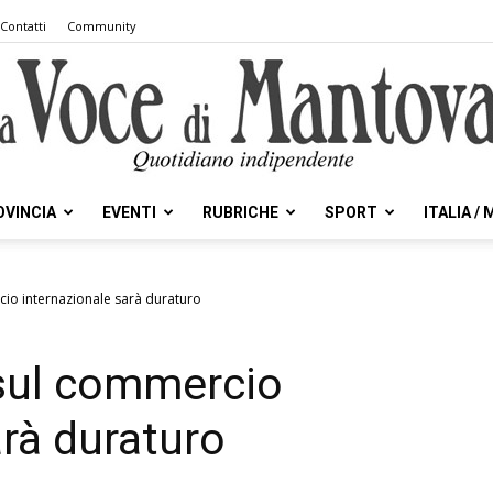
Contatti
Community
OVINCIA
EVENTI
RUBRICHE
SPORT
ITALIA /
la
cio internazionale sarà duraturo
 sul commercio
Voce
arà duraturo