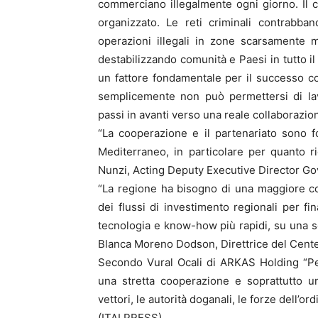
commerciano illegalmente ogni giorno. Il
organizzato. Le reti criminali contrabband
operazioni illegali in zone scarsamente m
destabilizzando comunità e Paesi in tutto i
un fattore fondamentale per il successo co
semplicemente non può permettersi di lav
passi in avanti verso una reale collaborazion
“La cooperazione e il partenariato sono f
Mediterraneo, in particolare per quanto ri
Nunzi, Acting Deputy Executive Director Go
“La regione ha bisogno di una maggiore 
dei flussi di investimento regionali per fi
tecnologia e know-how più rapidi, su una sc
Blanca Moreno Dodson, Direttrice del Cente
Secondo Vural Ocali di ARKAS Holding “Per 
una stretta cooperazione e soprattutto 
vettori, le autorità doganali, le forze dell’ord
(ITALPRESS).