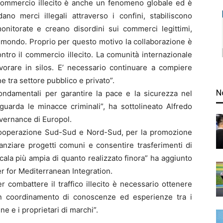
 commercio illecito è anche un fenomeno globale ed è
ano merci illegali attraverso i confini, stabiliscono
onitorate e creano disordini sui commerci legittimi,
l mondo. Proprio per questo motivo la collaborazione è
ntro il commercio illecito. La comunità internazionale
orare in silos. E’ necessario continuare a compiere
e tra settore pubblico e privato”.
N
ondamentali per garantire la pace e la sicurezza nel
guarda le minacce criminali”, ha sottolineato Alfredo
vernance di Europol.
cooperazione Sud-Sud e Nord-Sud, per la promozione
nanziare progetti comuni e consentire trasferimenti di
ala più ampia di quanto realizzato finora” ha aggiunto
r for Mediterranean Integration.
combattere il traffico illecito è necessario ottenere
un coordinamento di conoscenze ed esperienze tra i
ine e i proprietari di marchi”.