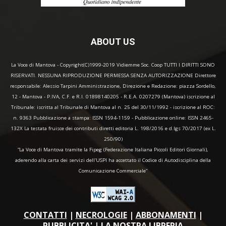
ABOUT US
La Voce di Mantova - Copyright(C)1999-2019 Vidiemme Soc. Coop TUTTI I DIRITTI SONO
RISERVATI. NESSUNA RIPRODUZIONE PERMESSA SENZA AUTORIZZAZIONE Direttore
responsabile: Alessio Tarpini Amministrazione, Direzione e Redazione: piazza Sordello,
12 - Mantova - P.IVA, C.F. e R.I. 01898140205 - R.E.A. 0207279 (Mantova) iscrizione al
Tribunale: iscritta al Tribunale di Mantova al n. 25 del 30/11/1992 - iscrizione al ROC:
n. 9363 Pubblicazione a stampa: ISSN 1594-1159 - Pubblicazione online: ISSN 2465-
132X La testata fruisce dei contributi diretti editoria L. 198/2016 e d.lgs 70/2017 (ex L.
250/90)
“La Voce di Mantova tramite la Fipeg (Federazione Italiana Piccoli Editori Giornali),
aderendo alla carta dei servizi dell'USPI ha accettato il Codice di Autodisciplina della
Comunicazione Commerciale"
CONTATTI
|
NECROLOGIE
|
ABBONAMENTI
|
PUBBLICITA'
|
LA NOSTRA LIBRERIA