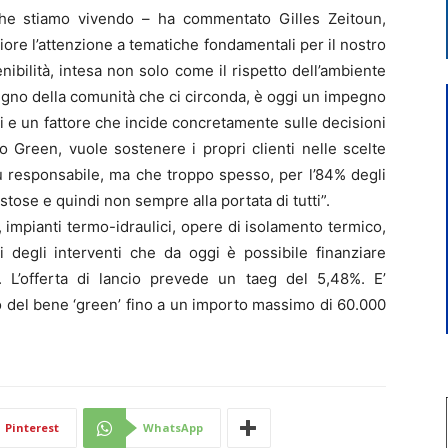
he stiamo vivendo – ha commentato Gilles Zeitoun,
ore l’attenzione a tematiche fondamentali per il nostro
enibilità, intesa non solo come il rispetto dell’ambiente
gno della comunità che ci circonda, è oggi un impegno
ni e un fattore che incide concretamente sulle decisioni
to Green, vuole sostenere i propri clienti nelle scelte
ù responsabile, ma che troppo spesso, per l’84% degli
ostose e quindi non sempre alla portata di tutti”.
ici, impianti termo-idraulici, opere di isolamento termico,
 degli interventi che da oggi è possibile finanziare
. L’offerta di lancio prevede un taeg del 5,48%. E’
o o del bene ‘green’ fino a un importo massimo di 60.000
Pinterest
WhatsApp