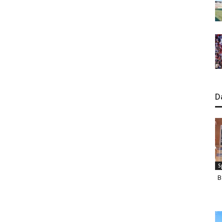
D
S
B