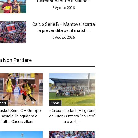
Caimani: debutto a Milano...
6 Agosto 2026
Calcio Serie B – Mantova, scatta
la prevendita per il match...
6 Agosto 2026
a Non Perdere
port
Sport
asket Serie C – Gruppo
Calcio dilettanti – I gironi
Saviola, la squadra è
del Crer: Suzzara “esiliato”
fatta. Cacciavillani:...
a ovest,...