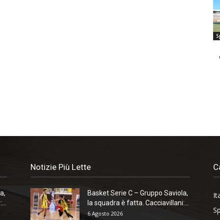
S
Notizie Più Lette
C
a,
Basket Serie C – Gruppo Saviola,
It
...
la squadra è fatta. Cacciavillani:...
Sp
6 Agosto 2026