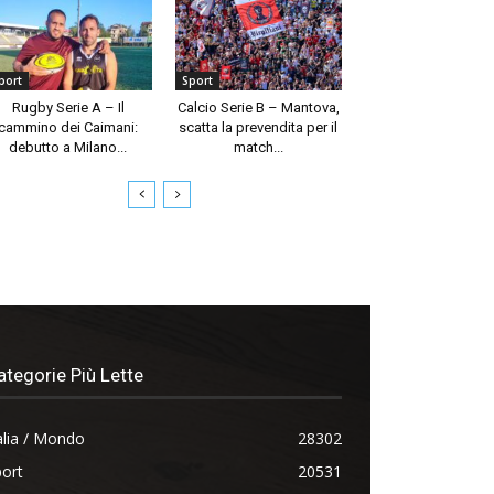
port
Sport
Rugby Serie A – Il
Calcio Serie B – Mantova,
cammino dei Caimani:
scatta la prevendita per il
debutto a Milano...
match...
ategorie Più Lette
alia / Mondo
28302
ort
20531