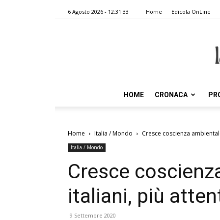
6 Agosto 2026 - 12:31:33
Home
Edicola OnLine
HOME
CRONACA
PR
Home
Italia / Mondo
Cresce coscienza ambientale d
Italia / Mondo
Cresce coscienza
italiani, più atten
9 Settembre 2020