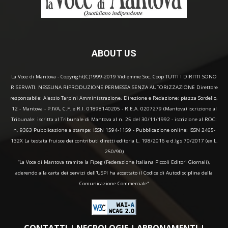
ABOUT US
La Voce di Mantova - Copyright(C)1999-2019 Vidiemme Soc. Coop TUTTI I DIRITTI SONO
RISERVATI. NESSUNA RIPRODUZIONE PERMESSA SENZA AUTORIZZAZIONE Direttore
responsabile: Alessio Tarpini Amministrazione, Direzione e Redazione: piazza Sordello,
12 - Mantova - P.IVA, C.F. e R.I. 01898140205 - R.E.A. 0207279 (Mantova) iscrizione al
Tribunale: iscritta al Tribunale di Mantova al n. 25 del 30/11/1992 - iscrizione al ROC:
n. 9363 Pubblicazione a stampa: ISSN 1594-1159 - Pubblicazione online: ISSN 2465-
132X La testata fruisce dei contributi diretti editoria L. 198/2016 e d.lgs 70/2017 (ex L.
250/90)
“La Voce di Mantova tramite la Fipeg (Federazione Italiana Piccoli Editori Giornali),
aderendo alla carta dei servizi dell'USPI ha accettato il Codice di Autodisciplina della
Comunicazione Commerciale"