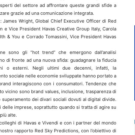
esperti del settore ad affrontare queste grandi sfide a
rizzare grazie ad una comunicazione integrata.
: James Wright, Global Chief Executive Officer di Red
n e Vice President Havas Creative Group Italy, Carola
alth & You e Corrado Tomassini, Vice President Havas
one sono gli “hot trend” che emergono dall’analisi
no di fronte ad una nuova sfida: guadagnare la fiducia
i o esterni. Negli ultimi due decenni, infatti, la
ento sociale nelle economie sviluppate hanno portato a
 brand interagiscono con i consumatori. Tendenze che
o vicino sono brand values, inclusione, trasparenza di
 superamento dei divari sociali dovuti al digital divide.
 delle imprese, soprattutto quando si tratta di agire su
più alte.
colleghi di Havas e Vivendi e con i partner del mondo
ostro rapporto Red Sky Predictions, con l’obiettivo di