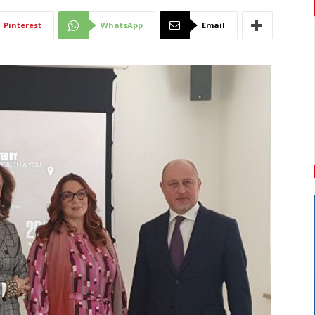
Di
Pinterest
WhatsApp
Email
Mantova