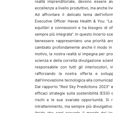
realtà imprenditoriale, devono essere ai
eccellenze a livello produttivo, ma anche live
Ad affrontare il delicato tema dell’infor
Executive Officer Havas Health & You: “La
equilibri e connessioni e ha bisogno di off
sempre più integrata”. In questo incerto sce
benessere rappresentano una priorità anco
cambiato profondamente anche il modo in cu
motivo, la nostra realtà si impegna per pr
scienza e della corretta divulgazione scient
responsabile con tutti gli interlocutori,
rafforzando la nostra offerta e svilu
dall’innovazione tecnologica alla comunicazi
Dal rapporto “Red Sky Predictions 2023” e
efficaci strategie sulla sostenibilità (ESG
rischi e le sue svariate opportunità. Si r
intrattenimento, ma sempre più divulgativo d
ibrido che oggi pervade il mondo del lavo