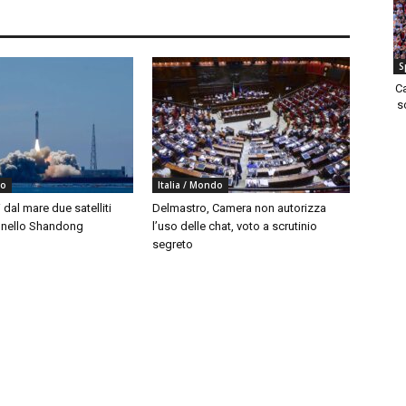
S
C
s
do
Italia / Mondo
i dal mare due satelliti
Delmastro, Camera non autorizza
i nello Shandong
l’uso delle chat, voto a scrutinio
segreto