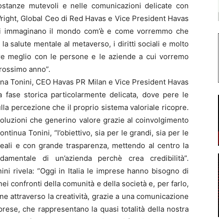
ircostanze mutevoli e nelle comunicazioni delicate con
right, Global Ceo di Red Havas e Vice President Havas
ioni immaginano il mondo com’è e come vorremmo che
e la salute mentale al metaverso, i diritti sociali e molto
ere meglio con le persone e le aziende a cui vorremo
prossimo anno”.
rina Tonini, CEO Havas PR Milan e Vice President Havas
a fase storica particolarmente delicata, dove pere le
ulla percezione che il proprio sistema valoriale ricopre.
soluzioni che generino valore grazie al coinvolgimento
ntinua Tonini, “l’obiettivo, sia per le grandi, sia per le
 reali e con grande trasparenza, mettendo al centro la
amentale di un’azienda perchè crea credibilità”.
ni rivela: “Oggi in Italia le imprese hanno bisogno di
ei confronti della comunità e della società e, per farlo,
ione attraverso la creatività, grazie a una comunicazione
prese, che rappresentano la quasi totalità della nostra