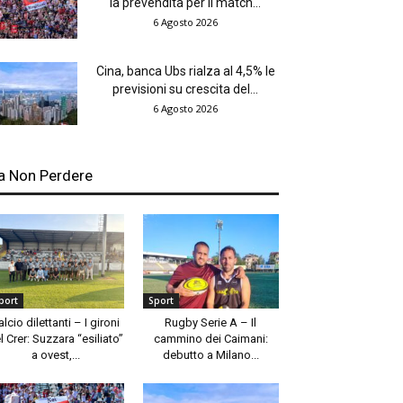
la prevendita per il match...
6 Agosto 2026
Cina, banca Ubs rialza al 4,5% le
previsioni su crescita del...
6 Agosto 2026
a Non Perdere
port
Sport
alcio dilettanti – I gironi
Rugby Serie A – Il
l Crer: Suzzara “esiliato”
cammino dei Caimani:
a ovest,...
debutto a Milano...