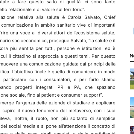
utate a fare questo salto di qualità: ci sono tante
llo relazionale e di valore sul territorio”.
mazione relativa alla salute è Carola Salvato, Chief
 comunicazione in ambito sanitario vive di importanti
rire una voce ai diversi attori dell’ecosistema salute,
nario socioeconomico, prosegue Salvato, “la salute e il
ra più sentita per tutti, persone e istituzioni ed è
N
i il cittadino si approccia a questi temi. Per questo
omuovere una comunicazione guidata dai principi della
ifica. L’obiettivo finale è quello di comunicare in modo
 in particolare con i consumatori, e per farlo stiamo
ppando progetti integrati PR e PA, che spaziano
one sociale, fino al patient e consumer support”.
merge l’urgenza delle aziende di studiare e applicare
) o capire il nuovo fenomeno del metaverso, con i suoi
ileva, inoltre, il ruolo, non più soltanto di semplice
ei social media e si pone all’attenzione il concetto di
ro e della casa, degli acquisti e della quotidianità