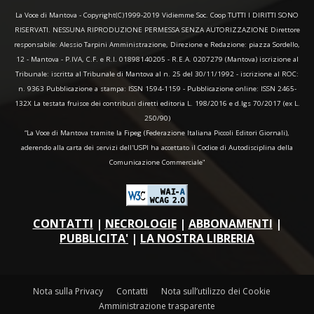
La Voce di Mantova - Copyright(C)1999-2019 Vidiemme Soc. Coop TUTTI I DIRITTI SONO
RISERVATI. NESSUNA RIPRODUZIONE PERMESSA SENZA AUTORIZZAZIONE Direttore
responsabile: Alessio Tarpini Amministrazione, Direzione e Redazione: piazza Sordello,
12 - Mantova - P.IVA, C.F. e R.I. 01898140205 - R.E.A. 0207279 (Mantova) iscrizione al
Tribunale: iscritta al Tribunale di Mantova al n. 25 del 30/11/1992 - iscrizione al ROC:
n. 9363 Pubblicazione a stampa: ISSN 1594-1159 - Pubblicazione online: ISSN 2465-
132X La testata fruisce dei contributi diretti editoria L. 198/2016 e d.lgs 70/2017 (ex L.
250/90)
“La Voce di Mantova tramite la Fipeg (Federazione Italiana Piccoli Editori Giornali),
aderendo alla carta dei servizi dell'USPI ha accettato il Codice di Autodisciplina della
Comunicazione Commerciale"
CONTATTI
|
NECROLOGIE
|
ABBONAMENTI
|
PUBBLICITA'
|
LA NOSTRA LIBRERIA
Nota sulla Privacy
Contatti
Nota sull’utilizzo dei Cookie
Amministrazione trasparente