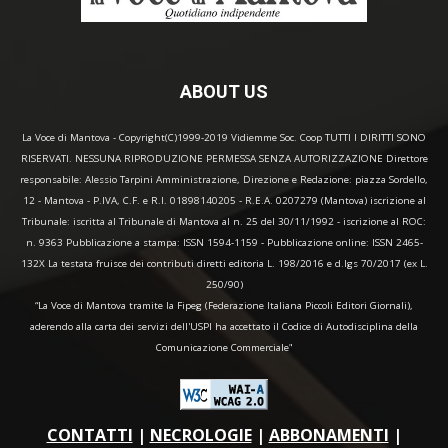
ABOUT US
La Voce di Mantova - Copyright(C)1999-2019 Vidiemme Soc. Coop TUTTI I DIRITTI SONO
RISERVATI. NESSUNA RIPRODUZIONE PERMESSA SENZA AUTORIZZAZIONE Direttore
responsabile: Alessio Tarpini Amministrazione, Direzione e Redazione: piazza Sordello,
12 - Mantova - P.IVA, C.F. e R.I. 01898140205 - R.E.A. 0207279 (Mantova) iscrizione al
Tribunale: iscritta al Tribunale di Mantova al n. 25 del 30/11/1992 - iscrizione al ROC:
n. 9363 Pubblicazione a stampa: ISSN 1594-1159 - Pubblicazione online: ISSN 2465-
132X La testata fruisce dei contributi diretti editoria L. 198/2016 e d.lgs 70/2017 (ex L.
250/90)
“La Voce di Mantova tramite la Fipeg (Federazione Italiana Piccoli Editori Giornali),
aderendo alla carta dei servizi dell'USPI ha accettato il Codice di Autodisciplina della
Comunicazione Commerciale"
CONTATTI
|
NECROLOGIE
|
ABBONAMENTI
|