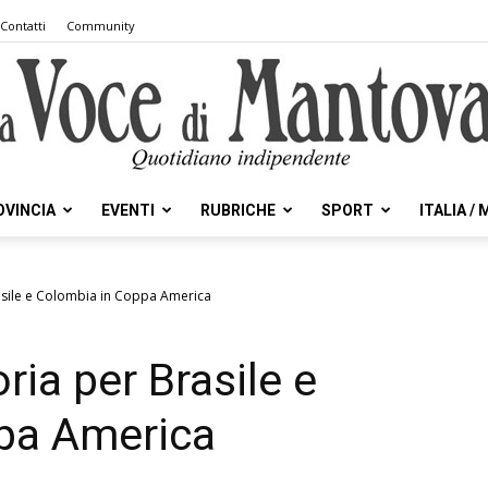
Contatti
Community
OVINCIA
EVENTI
RUBRICHE
SPORT
ITALIA /
la
asile e Colombia in Coppa America
ria per Brasile e
Voce
pa America