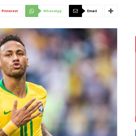
Di
Pinterest
WhatsApp
Email
Mantova