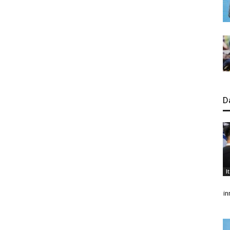
D
I
in