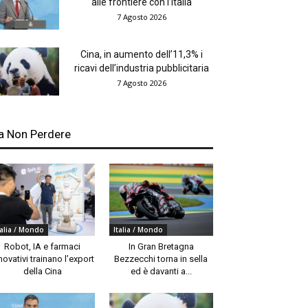
alle frontiere con l’Italia
7 Agosto 2026
Cina, in aumento dell’11,3% i
ricavi dell’industria pubblicitaria
7 Agosto 2026
a Non Perdere
talia / Mondo
Italia / Mondo
Robot, IA e farmaci
In Gran Bretagna
novativi trainano l’export
Bezzecchi torna in sella
della Cina
ed è davanti a...