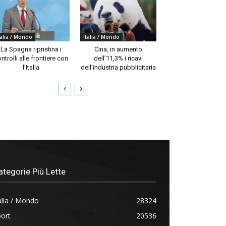
talia / Mondo
Italia / Mondo
La Spagna ripristina i
Cina, in aumento
ntrolli alle frontiere con
dell’11,3% i ricavi
l’Italia
dell’industria pubblicitaria
ategorie Più Lette
alia / Mondo
28324
ort
20536