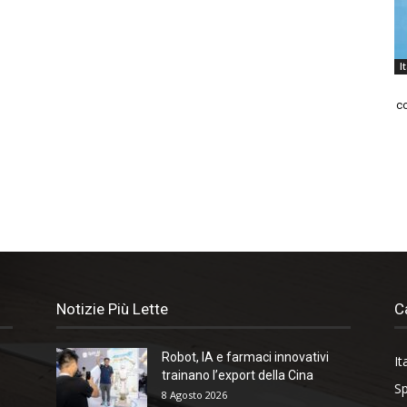
I
co
Notizie Più Lette
C
Robot, IA e farmaci innovativi
It
trainano l’export della Cina
Sp
8 Agosto 2026