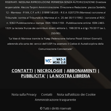
RISERVATI. NESSUNA RIPRODUZIONE PERMESSA SENZA AUTORIZZAZIONE Direttore
responsabile: Alessio Tarpini Amministrazione, Direzione e Redazione: piazza Sordello,
12 - Mantova - P.IVA, C.F. e R.I. 01898140205 - R.E.A. 0207279 (Mantova) iscrizione al
Tribunale: iscritta al Tribunale di Mantova al n. 25 del 30/11/1992 - iscrizione al ROC:
n. 9363 Pubblicazione a stampa: ISSN 1594-1159 - Pubblicazione online: ISSN 2465-
132X La testata fruisce dei contributi diretti editoria L. 198/2016 e d.lgs 70/2017 (ex L.
250/90)
“La Voce di Mantova tramite la Fipeg (Federazione Italiana Piccoli Editori Giornali),
aderendo alla carta dei servizi dell'USPI ha accettato il Codice di Autodisciplina della
Comunicazione Commerciale"
CONTATTI
|
NECROLOGIE
|
ABBONAMENTI
|
PUBBLICITA'
|
LA NOSTRA LIBRERIA
Nota sulla Privacy
Contatti
Nota sull’utilizzo dei Cookie
Amministrazione trasparente
© Tutti i diritti riservati