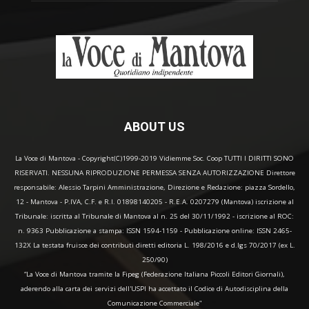
ABOUT US
La Voce di Mantova - Copyright(C)1999-2019 Vidiemme Soc. Coop TUTTI I DIRITTI SONO
RISERVATI. NESSUNA RIPRODUZIONE PERMESSA SENZA AUTORIZZAZIONE Direttore
responsabile: Alessio Tarpini Amministrazione, Direzione e Redazione: piazza Sordello,
12 - Mantova - P.IVA, C.F. e R.I. 01898140205 - R.E.A. 0207279 (Mantova) iscrizione al
Tribunale: iscritta al Tribunale di Mantova al n. 25 del 30/11/1992 - iscrizione al ROC:
n. 9363 Pubblicazione a stampa: ISSN 1594-1159 - Pubblicazione online: ISSN 2465-
132X La testata fruisce dei contributi diretti editoria L. 198/2016 e d.lgs 70/2017 (ex L.
250/90)
“La Voce di Mantova tramite la Fipeg (Federazione Italiana Piccoli Editori Giornali),
aderendo alla carta dei servizi dell'USPI ha accettato il Codice di Autodisciplina della
Comunicazione Commerciale"